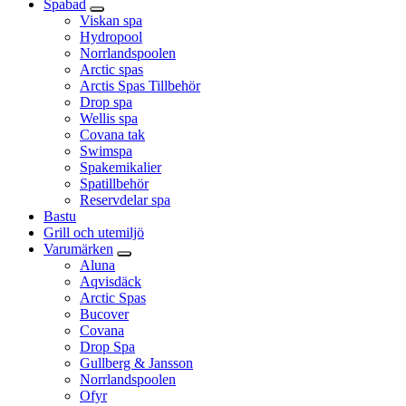
Spabad
Viskan spa
Hydropool
Norrlandspoolen
Arctic spas
Arctis Spas Tillbehör
Drop spa
Wellis spa
Covana tak
Swimspa
Spakemikalier
Spatillbehör
Reservdelar spa
Bastu
Grill och utemiljö
Varumärken
Aluna
Aqvisdäck
Arctic Spas
Bucover
Covana
Drop Spa
Gullberg & Jansson
Norrlandspoolen
Ofyr