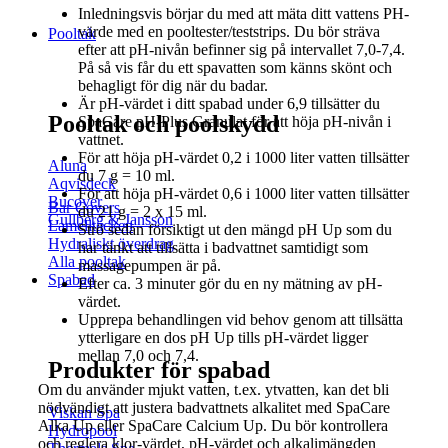
Inledningsvis börjar du med att mäta ditt vattens PH-
värde med en pooltester/teststrips. Du bör sträva
Pooltak
efter att pH-nivån befinner sig på intervallet 7,0-7,4.
På så vis får du ett spavatten som känns skönt och
behagligt för dig när du badar.
Är pH-värdet i ditt spabad under 6,9 tillsätter du
Pooltak och poolskydd
SpaCare pH-Plus Granulat för att höja pH-nivån i
vattnet.
För att höja pH-värdet 0,2 i 1000 liter vatten tillsätter
Aluna
du 7 g = 10 ml.
Aqvisdeck
För att höja pH-värdet 0,6 i 1000 liter vatten tillsätter
Bucover
Bar Covers
du 21 g = 2 x 15 ml.
Gullberg & Jansson
Lamelltäcken
Strö sedan försiktigt ut den mängd pH Up som du
Hydraliskt överdrag
har tänkt att tillsätta i badvattnet samtidigt som
Alla pooltak
massagepumpen är på.
Spabad
Efter ca. 3 minuter gör du en ny mätning av pH-
värdet.
Upprepa behandlingen vid behov genom att tillsätta
ytterligare en dos pH Up tills pH-värdet ligger
mellan 7,0 och 7,4.
Produkter för spabad
Om du använder mjukt vatten, t.ex. ytvatten, kan det bli
nödvändigt att justera badvattnets alkalitet med SpaCare
Viskan Spa
Alka Up eller SpaCare Calcium Up. Du bör kontrollera
Hydropool
och reglera klor-värdet, pH-värdet och alkalimängden