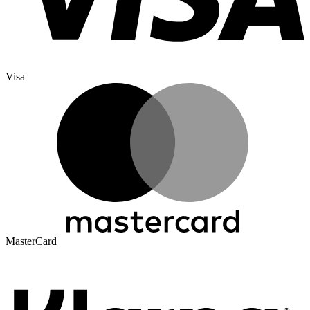
Visa
MasterCard