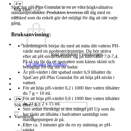
SpaCare pH-Plus Granulat är en av våra högkvalitativa
Sök efter:
standardprodukter. Produkten levereras till dig med en
mätsked som du enkelt gör det möjligt för dig att rätt varje
gång.
Bruksanvisning:
Inledningsvis börjar du med att mäta ditt vattens PH-
värde med en pooltester/teststrips. Du bör sträva
Inga produkter i varukorgen.
efter att pH-nivån befinner sig på intervallet 7,0-7,4.
På så vis får du ett spavatten som känns skönt och
Gå tillbaka till butiken
behagligt för dig när du badar.
Är pH-värdet i ditt spabad under 6,9 tillsätter du
SpaCare pH-Plus Granulat för att höja pH-nivån i
vattnet.
För att höja pH-värdet 0,2 i 1000 liter vatten tillsätter
du 7 g = 10 ml.
För att höja pH-värdet 0,6 i 1000 liter vatten tillsätter
du 21 g = 2 x 15 ml.
Sök efter:
Strö sedan försiktigt ut den mängd pH Up som du
har tänkt att tillsätta i badvattnet samtidigt som
Varukorg
massagepumpen är på.
Efter ca. 3 minuter gör du en ny mätning av pH-
värdet.