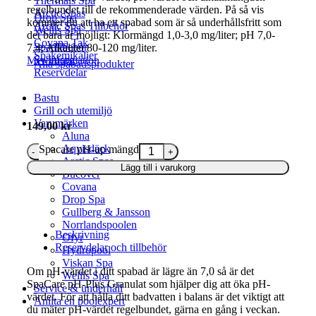
Thermals Spa
regelbundet till de rekommenderade värden. På så vis
Arctic Spas
Drop Spa
kommer du att ha ett spabad som är så underhållsfritt som
Arctic Spas Tillbehör
Wellis Spa
det bara är möjligt: Klormängd 1,0-3,0 mg/liter; pH 7,0-
Covana Tak
Spatillbehör
7,4; Alkalitet 80-120 mg/liter.
Spakemikalier
Swimspa
Mer information
Alla spabadsprodukter
Reservdelar
Bastu
Grill och utemiljö
Varumärken
149,00
kr
Aluna
Aqvisdäck
Spacare pH-up mängd
Arctic Spas
Lägg till i varukorg
Bucover
Covana
Drop Spa
Gullberg & Jansson
Norrlandspoolen
Beskrivning
Ofyr
Reservdelar och tillbehör
Hydropool
Viskan Spa
Om pH-värdet i ditt spabad är lägre än 7,0 så är det
Wellis Spa
SpaCare pH-Plus Granulat som hjälper dig att öka pH-
Service & underhåll
värdet. För att hålla ditt badvatten i balans är det viktigt att
Anlita en poolexpert
du mäter pH-värdet regelbundet, gärna en gång i veckan.