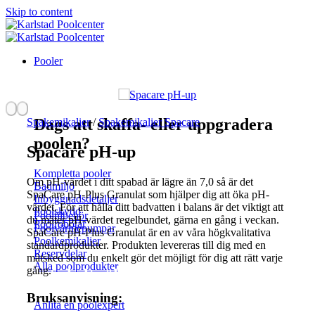
Skip to content
Pooler
Dags att skaffa- eller uppgradera
Spakemikalier
/
Spakemikalier Spacare
poolen?
Spacare pH-up
Kompletta pooler
Om pH-värdet i ditt spabad är lägre än 7,0 så är det
Badmiljö
SpaCare pH-Plus Granulat som hjälper dig att öka pH-
Inbyggnadsdetaljer
värdet. För att hålla ditt badvatten i balans är det viktigt att
Poolskydd
Pooltilbehör
du mäter pH-värdet regelbundet, gärna en gång i veckan.
Poolrobotar
Poolvärmepumpar
SpaCare pH-Plus Granulat är en av våra högkvalitativa
Poolkemikalier
standardprodukter. Produkten levereras till dig med en
Reservdelar
mätsked som du enkelt gör det möjligt för dig att rätt varje
Alla poolprodukter
gång.
Inte helt säker?
Bruksanvisning:
Anlita en poolexpert