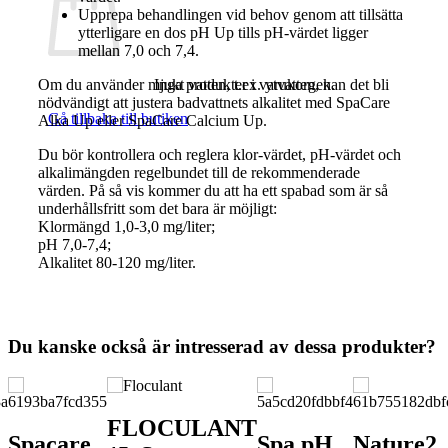
Upprepa behandlingen vid behov genom att tillsätta
ytterligare en dos pH Up tills pH-värdet ligger
mellan 7,0 och 7,4.
Om du använder mjukt vatten, t.ex. ytvatten, kan det bli
Inga produkter i varukorgen.
nödvändigt att justera badvattnets alkalitet med SpaCare
Gå tillbaka till butiken
Alka Up eller SpaCare Calcium Up.
Du bör kontrollera och reglera klor-värdet, pH-värdet och
alkalimängden regelbundet till de rekommenderade
värden. På så vis kommer du att ha ett spabad som är så
underhållsfritt som det bara är möjligt:
Klormängd 1,0-3,0 mg/liter;
pH 7,0-7,4;
Alkalitet 80-120 mg/liter.
Du kanske också är intresserad av dessa produkter?
FLOCULANT
Spacare
Spa pH
Nature2