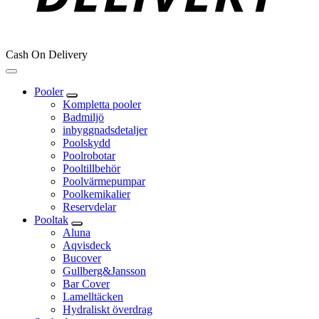
Cash On Delivery
Pooler
Kompletta pooler
Badmiljö
inbyggnadsdetaljer
Poolskydd
Poolrobotar
Pooltillbehör
Poolvärmepumpar
Poolkemikalier
Reservdelar
Pooltak
Aluna
Aqvisdeck
Bucover
Gullberg&Jansson
Bar Cover
Lamelltäcken
Hydraliskt överdrag