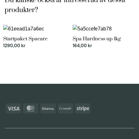
Du kanske också är intresserad av dessa
produkter?
Startpaket Spacare
Spa Hardness up 1kg
1290,00
kr
164,00
kr
Visa
MasterCard
Klarna
Swish
Stripe
(SE)