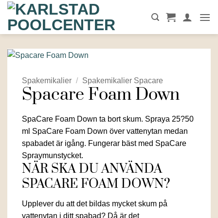
Skip
to
content
Spakemikalier
/
Spakemikalier Spacare
Spacare Foam Down
SpaCare Foam Down ta bort skum. Spraya 25?50
ml SpaCare Foam Down över vattenytan medan
spabadet är igång. Fungerar bäst med SpaCare
Spraymunstycket.
NÄR SKA DU ANVÄNDA
SPACARE FOAM DOWN?
Upplever du att det bildas mycket skum på
vattenytan i ditt spabad? Då är det