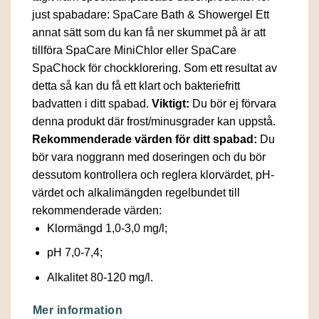
just spabadare: SpaCare Bath & Showergel Ett
annat sätt som du kan få ner skummet på är att
tillföra SpaCare MiniChlor eller SpaCare
SpaChock för chockklorering. Som ett resultat av
detta så kan du få ett klart och bakteriefritt
badvatten i ditt spabad.
Viktigt:
Du bör ej förvara
denna produkt där frost/minusgrader kan uppstå.
Rekommenderade värden för ditt spabad:
Du
bör vara noggrann med doseringen och du bör
dessutom kontrollera och reglera klorvärdet, pH-
värdet och alkalimängden regelbundet till
rekommenderade värden:
Klormängd 1,0-3,0 mg/l;
pH 7,0-7,4;
Alkalitet 80-120 mg/l.
Mer information