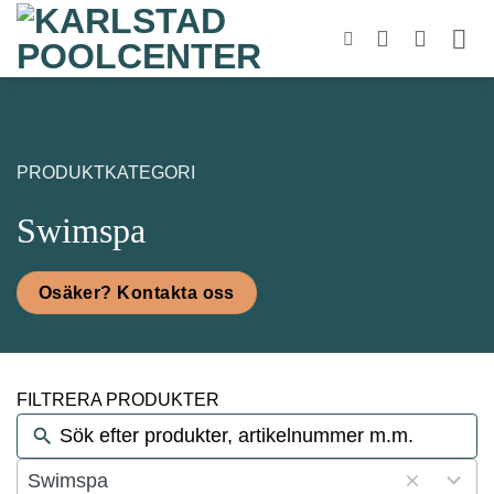
Skip
to
content
PRODUKTKATEGORI
Swimspa
Osäker? Kontakta oss
FILTRERA PRODUKTER
6
Swimspa