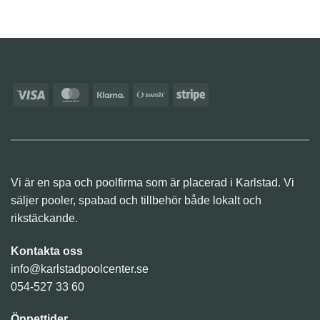
Visa
MasterCard
Klarna
Swish
Stripe
(SE)
Vi är en spa och poolfirma som är placerad i Karlstad. Vi
säljer pooler, spabad och tillbehör både lokalt och
rikstäckande.
Kontakta oss
info@karlstadpoolcenter.se
054-527 33 60
Öppettider