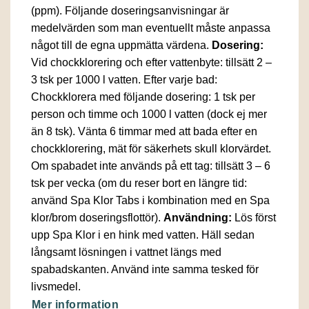
(ppm). Följande doseringsanvisningar är
medelvärden som man eventuellt måste anpassa
något till de egna uppmätta värdena.
Dosering:
Vid chockklorering och efter vattenbyte: tillsätt 2 –
3 tsk per 1000 l vatten. Efter varje bad:
Chockklorera med följande dosering: 1 tsk per
person och timme och 1000 l vatten (dock ej mer
än 8 tsk). Vänta 6 timmar med att bada efter en
chockklorering, mät för säkerhets skull klorvärdet.
Om spabadet inte används på ett tag: tillsätt 3 – 6
tsk per vecka (om du reser bort en längre tid:
använd Spa Klor Tabs i kombination med en Spa
klor/brom doseringsflottör).
Användning:
Lös först
upp Spa Klor i en hink med vatten. Häll sedan
långsamt lösningen i vattnet längs med
spabadskanten. Använd inte samma tesked för
livsmedel.
Mer information