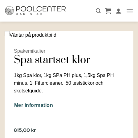
Skip
to
content
Spakemikalier
Spa startset klor
1kg Spa klor, 1kg SPa PH plus, 1,5kg Spa PH
minus, 1l Filtercleaner, 50 teststickor och
skötselguide.
Mer information
815,00
kr