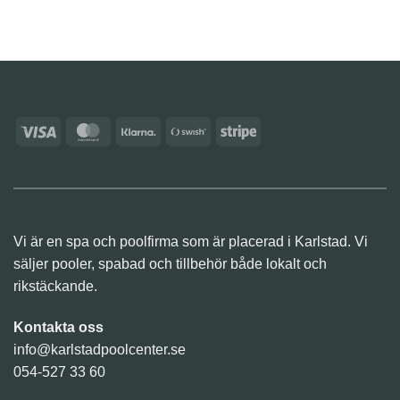
Visa
MasterCard
Klarna
Swish
Stripe
(SE)
Vi är en spa och poolfirma som är placerad i Karlstad. Vi
säljer pooler, spabad och tillbehör både lokalt och
rikstäckande.
Kontakta oss
info@karlstadpoolcenter.se
054-527 33 60