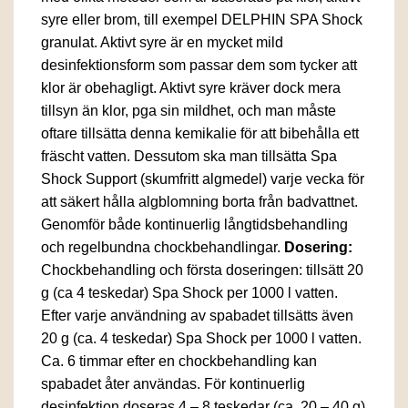
syre eller brom, till exempel DELPHIN SPA Shock
granulat. Aktivt syre är en mycket mild
desinfektionsform som passar dem som tycker att
klor är obehagligt. Aktivt syre kräver dock mera
tillsyn än klor, pga sin mildhet, och man måste
oftare tillsätta denna kemikalie för att bibehålla ett
fräscht vatten. Dessutom ska man tillsätta Spa
Shock Support (skumfritt algmedel) varje vecka för
att säkert hålla algblomning borta från badvattnet.
Genomför både kontinuerlig långtidsbehandling
och regelbundna chockbehandlingar.
Dosering:
Chockbehandling och första doseringen: tillsätt 20
g (ca 4 teskedar) Spa Shock per 1000 l vatten.
Efter varje användning av spabadet tillsätts även
20 g (ca. 4 teskedar) Spa Shock per 1000 l vatten.
Ca. 6 timmar efter en chockbehandling kan
spabadet åter användas. För kontinuerlig
desinfektion doseras 4 – 8 teskedar (ca. 20 – 40 g)