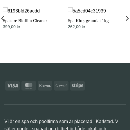
Spacare Biofilm Cleaner
Spa Klor, granulat 1kg
399,00
kr
262,00
kr
Visa
MasterCard
Klarna
Swish
Stripe
(SE)
Vi är en spa och poolfirma som är placerad i Karlstad. Vi
säljer pooler, spabad och tillbehör både lokalt och