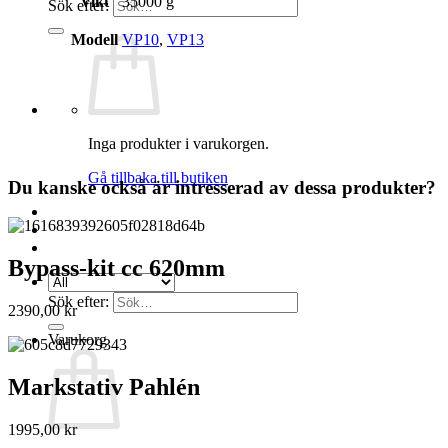
Vikt
35000 g
Sök efter:
Modell
VP10
,
VP13
Inga produkter i varukorgen.
Gå tillbaka till butiken
Du kanske också är intresserad av dessa produkter?
Bypass-kit cc 620mm
Sök efter:
2390,00
kr
Varukorg
Markstativ Pahlén
1995,00
kr