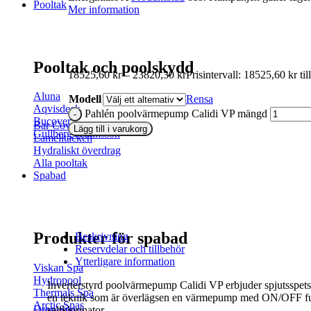
Pooltak
Mer information
Pooltak och poolskydd
18525,60
kr
–
23820,30
kr
Prisintervall: 18525,60 kr ti
Aluna
Modell
Rensa
Aqvisdeck
Pahlén poolvärmepump Calidi VP mängd
Bucover
Bar Covers
Lägg till i varukorg
Gullberg & Jansson
Lamelltäcken
Hydraliskt överdrag
Alla pooltak
Spabad
Produkter för spabad
Beskrivning
Reservdelar och tillbehör
Ytterligare information
Viskan Spa
Hydropool
Inverterstyrd poolvärmepump Calidi VP erbjuder spjutsspets
Thermals Spa
en teknik som är överlägsen en värmepump med ON/OFF funkt
Arctic Spas
Drop Spa
saltklorinator.