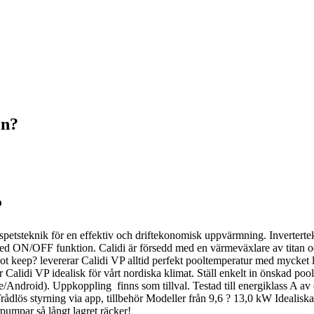
en?
P
spetsteknik för en effektiv och driftekonomisk uppvärmning. Invertert
d ON/OFF funktion. Calidi är försedd med en värmeväxlare av titan oc
?hot keep? levererar Calidi VP alltid perfekt pooltemperatur med mycke
r Calidi VP idealisk för vårt nordiska klimat. Ställ enkelt in önskad pool
ne/Android). Uppkoppling finns som tillval. Testad till energiklass A av 
dlös styrning via app, tillbehör Modeller från 9,6 ? 13,0 kW Idealiska
umpar så långt lagret räcker!