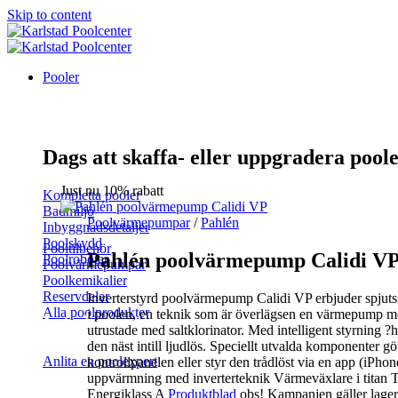
Skip to content
Pooler
Dags att skaffa- eller uppgradera pool
Just nu 10% rabatt
Kompletta pooler
Badmiljö
Poolvärmepumpar
/
Pahlén
Inbyggnadsdetaljer
Poolskydd
Pooltilbehör
Pahlén poolvärmepump Calidi V
Poolrobotar
Poolvärmepumpar
Poolkemikalier
Reservdelar
Inverterstyrd poolvärmepump Calidi VP erbjuder spjuts
Alla poolprodukter
i poolen, en teknik som är överlägsen en värmepump me
Inte helt säker?
utrustade med saltklorinator. Med intelligent styrning 
den näst intill ljudlös. Speciellt utvalda komponenter gö
Anlita en poolexpert
kontrollpanelen eller styr den trådlöst via en app (iPho
uppvärmning med inverterteknik Värmeväxlare i titan Trå
Energiklass A
Produktblad
obs! Kampanjen gäller lagerp