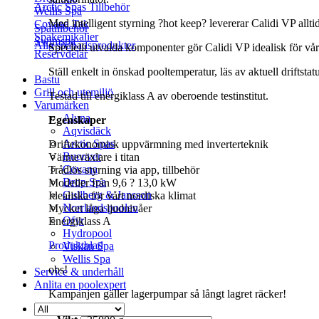
Arctic Spas Tillbehör
Wellis Spa
Med intelligent styrning ?hot keep? levererar Calidi VP allt
Covana Tak
Spatillbehör
Spakemikalier
Swimspa
Alla spabadsprodukter
Speciellt utvalda komponenter gör Calidi VP idealisk för vår
Reservdelar
Ställ enkelt in önskad pooltemperatur, läs av aktuell driftst
Bastu
Grill och utemiljö
Testad till energiklass A av oberoende testinstitut.
Varumärken
Aluna
Egenskaper
Aqvisdäck
Arctic Spas
Driftekonomisk uppvärmning med inverterteknik
Bucover
Värmeväxlare i titan
Covana
Trådlös styrning via app, tillbehör
Drop Spa
Modeller från 9,6 ? 13,0 kW
Gullberg & Jansson
Idealiska för vårt nordiska klimat
Norrlandspoolen
Mycket låga ljudnivåer
Ofyr
Energiklass A
Hydropool
Produktblad
Viskan Spa
Wellis Spa
obs!
Service & underhåll
Anlita en poolexpert
Kampanjen gäller lagerpumpar så långt lagret räcker!