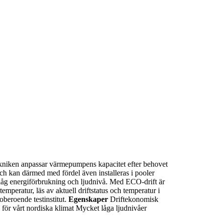
ekniken anpassar värmepumpens kapacitet efter behovet
h kan därmed med fördel även installeras i pooler
t låg energiförbrukning och ljudnivå. Med ECO-drift är
temperatur, läs av aktuell driftstatus och temperatur i
oberoende testinstitut.
Egenskaper
Driftekonomisk
 för vårt nordiska klimat Mycket låga ljudnivåer