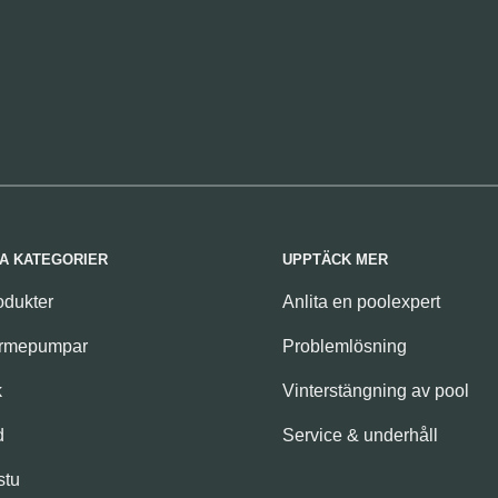
A KATEGORIER
UPPTÄCK MER
odukter
Anlita en poolexpert
ärmepumpar
Problemlösning
k
Vinterstängning av pool
d
Service & underhåll
stu