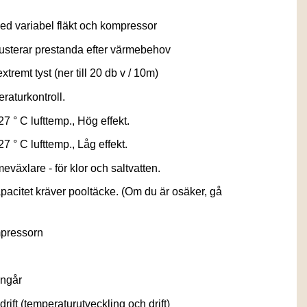
med variabel fläkt och kompressor
, justerar prestanda efter värmebehov
tremt tyst (ner till 20 db v / 10m)
raturkontroll.
 27 ° C lufttemp., Hög effekt.
27 ° C lufttemp., Låg effekt.
eväxlare - för klor och saltvatten.
itet kräver pooltäcke. (Om du är osäker, gå
mpressorn
ingår
rift (temperaturutveckling och drift)