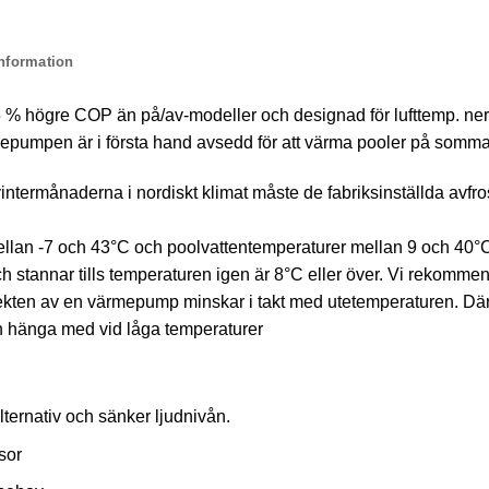
information
 % högre COP än på/av-modeller och designad för lufttemp. ner
ärmepumpen är i första hand avsedd för att värma pooler på somm
ermånaderna i nordiskt klimat måste de fabriksinställda avfro
llan -7 och 43°C och poolvattentemperaturer mellan 9 och 40°C
h stannar tills temperaturen igen är 8°C eller över. Vi rekom
Effekten av en värmepump minskar i takt med utetemperaturen. Därf
 hänga med vid låga temperaturer
lternativ och sänker ljudnivån.
sor