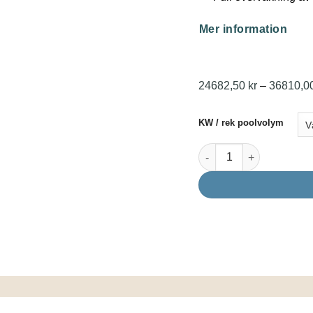
Mer information
24682,50
kr
–
36810,0
KW / rek poolvolym
PPP Pool Power Packa