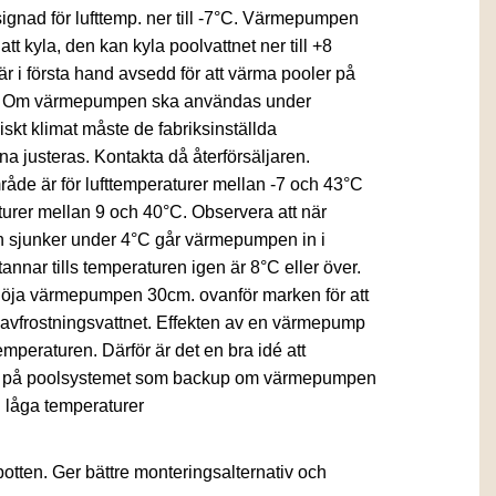
ignad för lufttemp. ner till -7°C. Värmepumpen
t kyla, den kan kyla poolvattnet ner till +8
 i första hand avsedd för att värma pooler på
: Om värmepumpen ska användas under
skt klimat måste de fabriksinställda
a justeras. Kontakta då återförsäljaren.
de är för lufttemperaturer mellan -7 och 43°C
urer mellan 9 och 40°C. Observera att när
n sjunker under 4°C går värmepumpen in i
annar tills temperaturen igen är 8°C eller över.
höja värmepumpen 30cm. ovanför marken för att
n avfrostningsvattnet. Effekten av en värmepump
emperaturen. Därför är det en bra idé att
re på poolsystemet som backup om värmepumpen
 låga temperaturer
 botten. Ger bättre monteringsalternativ och