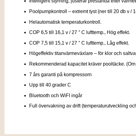
Intelligent styrning, justerar prestanda efter värm
Poolpumpkontroll – extremt tyst (ner till 20 db v / 
Helautomatisk temperaturkontroll.
COP 6,5 till 16,1 v / 27 ° C lufttemp., Hög effekt.
COP 7,5 till 15,1 v / 27 ° C lufttemp., Låg effekt.
Högeffektiv titanvärmeväxlare – för klor och saltva
Rekommenderad kapacitet kräver pooltäcke. (Om d
7 års garanti på kompressorn
Upp till 40 grader C
Bluetooth och WiFI ingår
Full övervakning av drift (temperaturutveckling och 