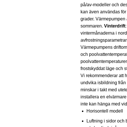
på/av-modeller och des
kan även användas för at
grader. Värmepumpen är
sommaren.
Vinterdrift
vintermånaderna i nordi
avfrostningsparametrarn
Värmepumpens driftområ
och poolvattentemperat
poolvattentemperature
frostskyddat läge och st
Vi rekommenderar att 
undvika isbildning frå
minskar i takt med utet
installera en elvärma
inte kan hänga med vid
Horisontell modell
Luftning i sidor och