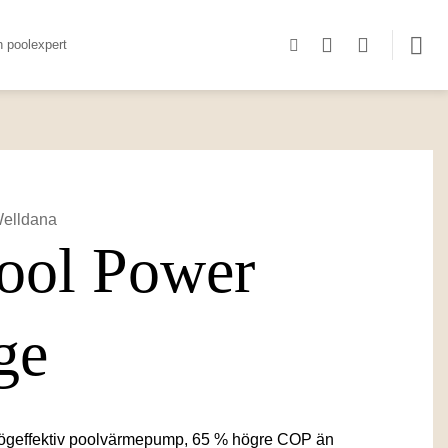
n poolexpert
elldana
ool Power
ge
högeffektiv poolvärmepump, 65 % högre COP än