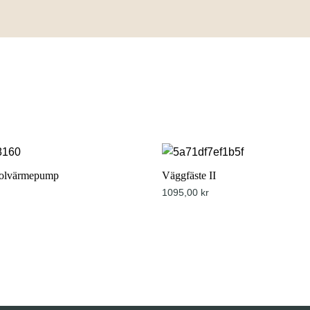
poolvärmepump
Väggfäste II
rabatt
1095,00
kr