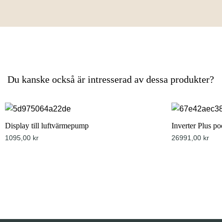
Du kanske också är intresserad av dessa produkter?
Display till luftvärmepump
Inverter Plus 
Just nu 10% 
1095,00
kr
26991,00
kr