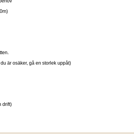
ebehov
10m)
tten.
u är osäker, gå en storlek uppåt)
drift)