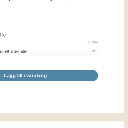
Prisintervall:
0
kr
24682,50 kr
RENSA
till
36810,00 kr
ge mängd
Lägg till i varukorg