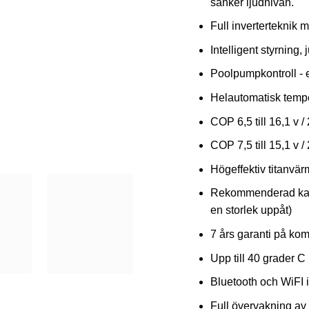
sänker ljudnivån.
Full inverterteknik 
Intelligent styrning
Poolpumpkontroll - ex
Helautomatisk tempe
COP 6,5 till 16,1 v /
COP 7,5 till 15,1 v / 
Högeffektiv titanvärm
Rekommenderad kapac
en storlek uppåt)
7 års garanti på ko
Upp till 40 grader C
Bluetooth och WiFI 
Full övervakning av d