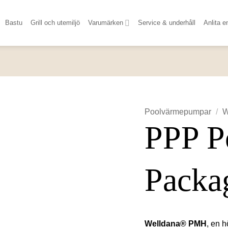
Bastu
Grill och utemiljö
Varumärken
Service & underhåll
Anlita e
Poolvärmepumpar
/
W
PPP P
Packa
Welldana® PMH
, en 