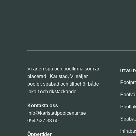
Vi är en spa och poolfirma som är
UTVALD
placerad i Karlstad. Vi säljer
Poolpr
pooler, spabad och tillbehör både
lokalt och rikstäckande.
Poolv
Kontakta oss
Poolta
info@karlstadpoolcenter.se
Spaba
054-527 33 60
Infraba
Öppettider