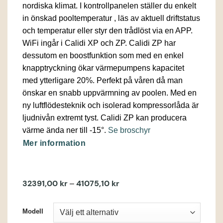
nordiska klimat. I kontrollpanelen ställer du enkelt
in önskad pooltemperatur , läs av aktuell driftstatus
och temperatur eller styr den trådlöst via en APP.
WiFi ingår i Calidi XP och ZP. Calidi ZP har
dessutom en boostfunktion som med en enkel
knapptryckning ökar värmepumpens kapacitet
med ytterligare 20%. Perfekt på våren då man
önskar en snabb uppvärmning av poolen. Med en
ny luftflödesteknik och isolerad kompressorlåda är
ljudnivån extremt tyst. Calidi ZP kan producera
värme ända ner till -15°.
Se broschyr
Mer information
32391,00
kr
41075,10
kr
Prisintervall:
–
32391,00 kr
till
41075,10 kr
Modell