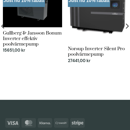
Just nu 10% rabatt
Just nu 10% rabatt
Gullberg & Jansson Bonum
Inverter effektiv
poolvärmepump
Norsup Inverter Silent Pro
15651,00
kr
poolvärmepump
27441,00
kr
Visa
MasterCard
Klarna
Swish
Stripe
(SE)