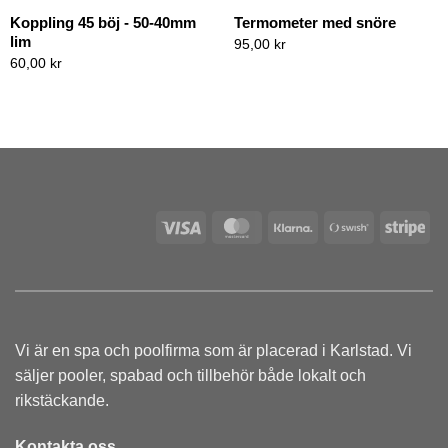
Koppling 45 böj - 50-40mm
Termometer med snöre
lim
95,00
kr
60,00
kr
Visa
MasterCard
Klarna
Swish
Str
(SE)
Vi är en spa och poolfirma som är placerad i Karlstad. Vi
säljer pooler, spabad och tillbehör både lokalt och
rikstäckande.
Kontakta oss