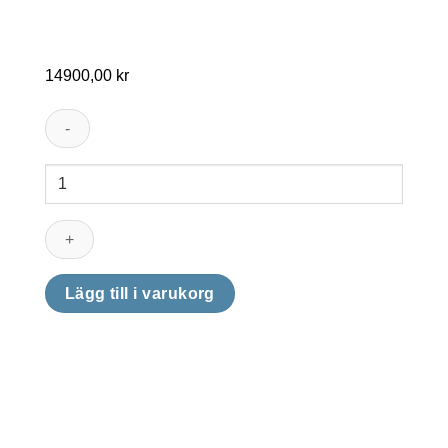
14900,00
kr
Poolrobot
Zodiac
XA
20
mängd
Lägg till i varukorg