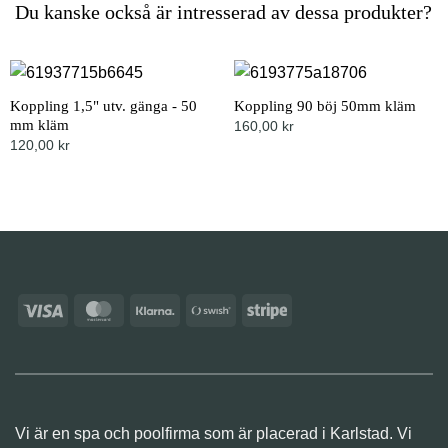
Du kanske också är intresserad av dessa produkter?
Koppling 1,5" utv. gänga - 50
Koppling 90 böj 50mm kläm
mm kläm
160,00
kr
120,00
kr
Visa
MasterCard
Klarna
Swish
Stripe
(SE)
Vi är en spa och poolfirma som är placerad i Karlstad. Vi