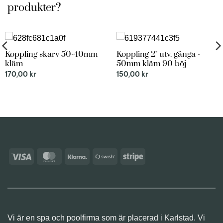
produkter?
Koppling skarv 50-40mm
Koppling 2" utv. gänga -
kläm
50mm kläm 90 böj
170,00
kr
150,00
kr
Visa
MasterCard
Klarna
Swish
Stripe
(SE)
Vi är en spa och poolfirma som är placerad i Karlstad. Vi