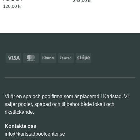
249,00
kr
120,00
kr
Visa
MasterCard
Klarna
Swish
Stripe
(SE)
Vi är en spa och poolfirma som är placerad i Karlstad. Vi
säljer pooler, spabad och tillbehör både lokalt och
rikstäckande.
Kontakta oss
info@karlstadpoolcenter.se