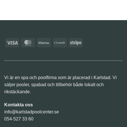
Visa
MasterCard
Klarna
Swish
Stripe
(SE)
Vi är en spa och poolfirma som är placerad i Karlstad. Vi
säljer pooler, spabad och tillbehör både lokalt och
rikstäckande.
Kontakta oss
info@karlstadpoolcenter.se
054-527 33 60