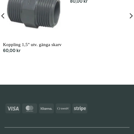
80,00
kr
Koppling 1,5" utv. gänga skarv
60,00
kr
Visa
MasterCard
Klarna
Swish
Stripe
(SE)