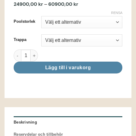
24900,00
kr
60900,00
kr
Prisintervall:
–
24900,00 kr
RENSA
till
60900,00 kr
Poolstorlek
Trappa
Pooliner Antigua silver mängd
Lägg till i varukorg
Beskrivning
Reservdelar och tillbehör