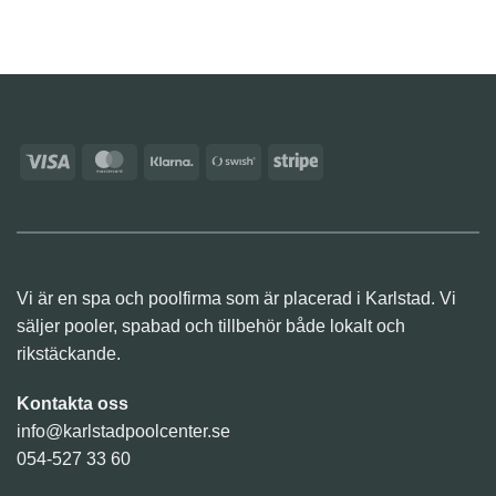
Visa
MasterCard
Klarna
Swish
Stripe
(SE)
Vi är en spa och poolfirma som är placerad i Karlstad. Vi
säljer pooler, spabad och tillbehör både lokalt och
rikstäckande.
Kontakta oss
info@karlstadpoolcenter.se
054-527 33 60