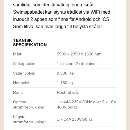
samtidigt som den är väldigt energisnål.
Swimspabadet kan styras trådlöst via WiFi med
In.touch 2 appen som finns för Android och iOS.
Som tillval kan man lägga till belysta strålar.
TEKNISK
SPECIFIKATION
Mått:
5500 x 2350 x 1500 mm
Sittkapacitet:
1 simzon, 2 sittplatser
Vattenvolym:
8 036 liter
Nettovikt:
1 150 kg
Ram:
Rostfritt stål
Optimal
1 x 44A 230V/50Hz eller 3 x 16A
strömförbrukning:
400V/50Hz
Lägsta
1 × 14A 230V/50Hz
strömförbrukning*