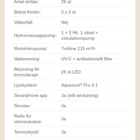
Antal strålar:
26 st
Belyst fontän:
2 x 3 st
Vattenfall:
Nej
1 × 3 Hk, 1 växel +
Hydromassagepump:
cirkulationspump
Motströmspump:
Turbine 215 m³/h
Vattenrening:
UV-C + antibakteriellt filter
Belysning för
25 st LED
kromoterapi:
Ljudsystem:
Aquasoul? Pro 4.1
Smartphone app:
Ja (wifi-anslutning)
Simstav:
Ja
Redo för
Ja
värmeväxlare
Termoskydd:
Ja