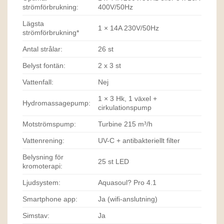
strömförbrukning:
400V/50Hz
Lägsta
1 × 14A 230V/50Hz
strömförbrukning*
Antal strålar:
26 st
Belyst fontän:
2 x 3 st
Vattenfall:
Nej
1 × 3 Hk, 1 växel +
Hydromassagepump:
cirkulationspump
Motströmspump:
Turbine 215 m³/h
Vattenrening:
UV-C + antibakteriellt filter
Belysning för
25 st LED
kromoterapi:
Ljudsystem:
Aquasoul? Pro 4.1
Smartphone app:
Ja (wifi-anslutning)
Simstav:
Ja