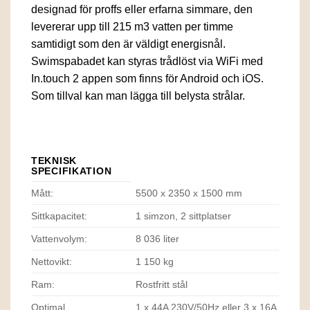
designad för proffs eller erfarna simmare, den
levererar upp till 215 m3 vatten per timme
samtidigt som den är väldigt energisnål.
Swimspabadet kan styras trådlöst via WiFi med
In.touch 2 appen som finns för Android och iOS.
Som tillval kan man lägga till belysta strålar.
TEKNISK
SPECIFIKATION
Mått:
5500 x 2350 x 1500 mm
Sittkapacitet:
1 simzon, 2 sittplatser
Vattenvolym:
8 036 liter
Nettovikt:
1 150 kg
Ram:
Rostfritt stål
Optimal
1 x 44A 230V/50Hz eller 3 x 16A