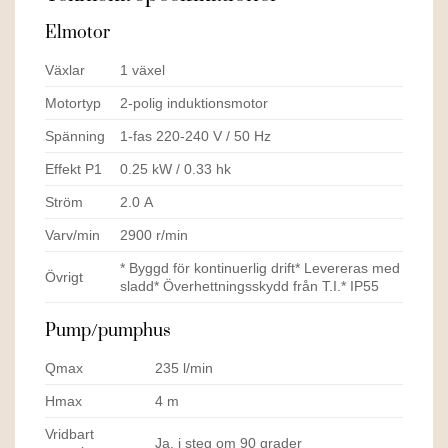
Elmotor
Växlar
1 växel
Motortyp
2-polig induktionsmotor
Spänning
1-fas 220-240 V / 50 Hz
Effekt P1
0.25 kW / 0.33 hk
Ström
2.0 A
Varv/min
2900 r/min
* Byggd för kontinuerlig drift* Levereras med
Övrigt
sladd* Överhettningsskydd från T.I.* IP55
Pump/pumphus
Qmax
235 l/min
Hmax
4 m
Vridbart
Ja, i steg om 90 grader