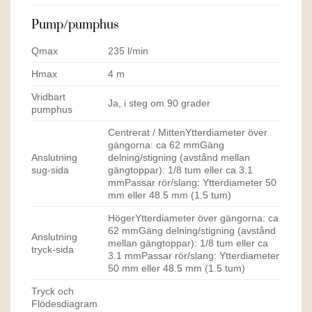
Pump/pumphus
Qmax
235 l/min
Hmax
4 m
Vridbart
Ja, i steg om 90 grader
pumphus
Centrerat / MittenYtterdiameter över
gängorna: ca 62 mmGäng
Anslutning
delning/stigning (avstånd mellan
sug-sida
gängtoppar): 1/8 tum eller ca 3.1
mmPassar rör/slang: Ytterdiameter 50
mm eller 48.5 mm (1.5 tum)
HögerYtterdiameter över gängorna: ca
62 mmGäng delning/stigning (avstånd
Anslutning
mellan gängtoppar): 1/8 tum eller ca
tryck-sida
3.1 mmPassar rör/slang: Ytterdiameter
50 mm eller 48.5 mm (1.5 tum)
Tryck och
Flödesdiagram