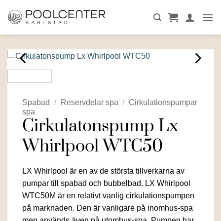
Skip
to
content
Spabad
/
Reservdelar spa
/
Cirkulationspumpar
spa
Cirkulatonspump Lx
Whirlpool WTC50
LX Whirlpool är en av de största tillverkarna av
pumpar till spabad och bubbelbad. LX Whirlpool
WTC50M är en relativt vanlig cirkulationspumpen
på marknaden. Den är vanligare på inomhus-spa
men används även på utomhus-spa. Pumpen har