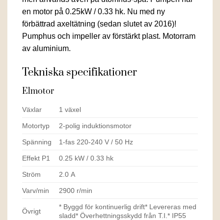
en motor på 0.25kW / 0.33 hk. Nu med ny
förbättrad axeltätning (sedan slutet av 2016)!
Pumphus och impeller av förstärkt plast. Motorram
av aluminium.
Tekniska specifikationer
Elmotor
Växlar
1 växel
Motortyp
2-polig induktionsmotor
Spänning
1-fas 220-240 V / 50 Hz
Effekt P1
0.25 kW / 0.33 hk
Ström
2.0 A
Varv/min
2900 r/min
* Byggd för kontinuerlig drift* Levereras med
Övrigt
sladd* Överhettningsskydd från T.I.* IP55