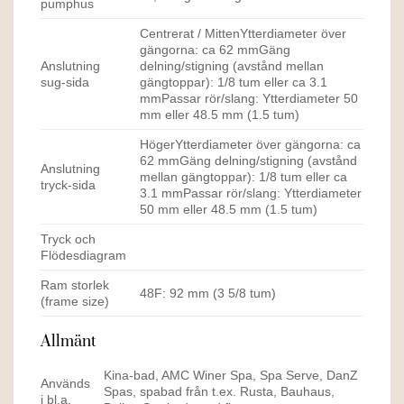
pumphus
Centrerat / MittenYtterdiameter över
gängorna: ca 62 mmGäng
Anslutning
delning/stigning (avstånd mellan
sug-sida
gängtoppar): 1/8 tum eller ca 3.1
mmPassar rör/slang: Ytterdiameter 50
mm eller 48.5 mm (1.5 tum)
HögerYtterdiameter över gängorna: ca
62 mmGäng delning/stigning (avstånd
Anslutning
mellan gängtoppar): 1/8 tum eller ca
tryck-sida
3.1 mmPassar rör/slang: Ytterdiameter
50 mm eller 48.5 mm (1.5 tum)
Tryck och
Flödesdiagram
Ram storlek
48F: 92 mm (3 5/8 tum)
(frame size)
Allmänt
Kina-bad, AMC Winer Spa, Spa Serve, DanZ
Används
Spas, spabad från t.ex. Rusta, Bauhaus,
i bl.a.