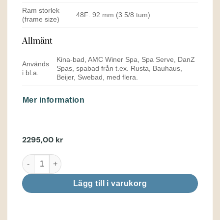
Ram storlek
48F: 92 mm (3 5/8 tum)
(frame size)
Allmänt
Kina-bad, AMC Winer Spa, Spa Serve, DanZ
Används
Spas, spabad från t.ex. Rusta, Bauhaus,
i bl.a.
Beijer, Swebad, med flera.
Mer information
2295,00
kr
Cirkulatonspump Lx Whirlpool WTC50 mängd
Lägg till i varukorg