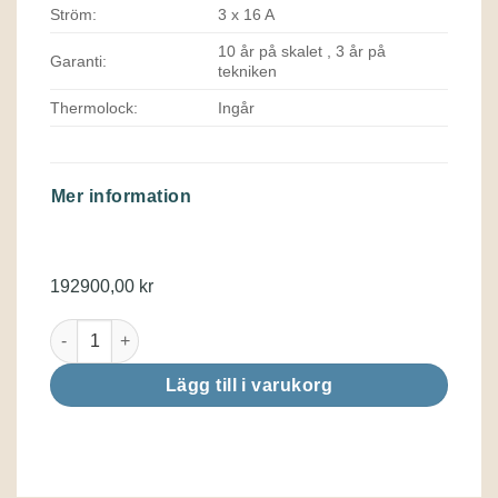
Ström:
3 x 16 A
10 år på skalet , 3 år på
Garanti:
tekniken
Thermolock:
Ingår
Mer information
192900,00
kr
Everest Life Deluxe mängd
Lägg till i varukorg