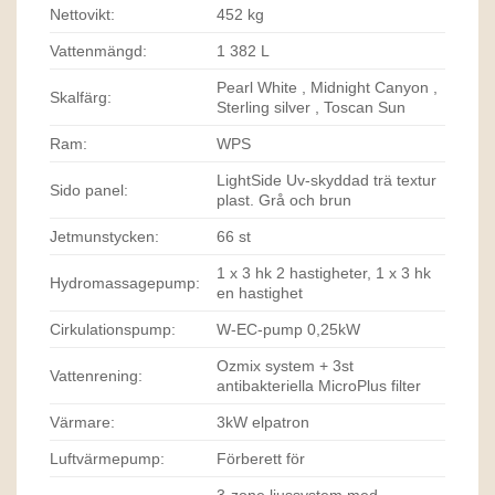
Nettovikt:
452 kg
Vattenmängd:
1 382 L
Pearl White , Midnight Canyon ,
Skalfärg:
Sterling silver , Toscan Sun
Ram:
WPS
LightSide Uv-skyddad trä textur
Sido panel:
plast. Grå och brun
Jetmunstycken:
66 st
1 x 3 hk 2 hastigheter, 1 x 3 hk
Hydromassagepump:
en hastighet
Cirkulationspump:
W-EC-pump 0,25kW
Ozmix system + 3st
Vattenrening:
antibakteriella MicroPlus filter
Värmare:
3kW elpatron
Luftvärmepump:
Förberett för
3-zone ljussystem med