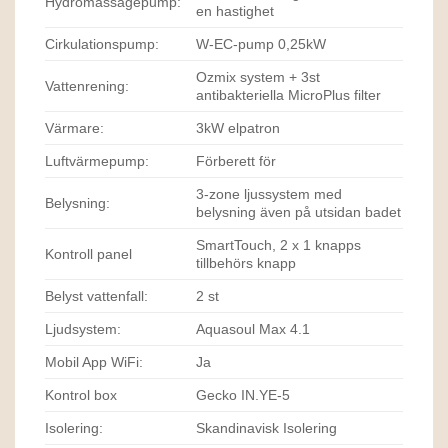
Hydromassagepump:
en hastighet
Cirkulationspump:
W-EC-pump 0,25kW
Ozmix system + 3st
Vattenrening:
antibakteriella MicroPlus filter
Värmare:
3kW elpatron
Luftvärmepump:
Förberett för
3-zone ljussystem med
Belysning:
belysning även på utsidan badet
SmartTouch, 2 x 1 knapps
Kontroll panel
tillbehörs knapp
Belyst vattenfall:
2 st
Ljudsystem:
Aquasoul Max 4.1
Mobil App WiFi:
Ja
Kontrol box
Gecko IN.YE-5
Isolering:
Skandinavisk Isolering