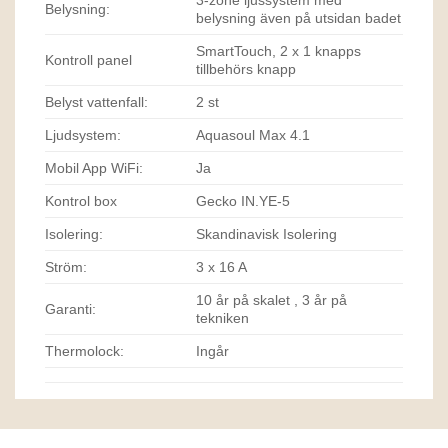
Belysning:
belysning även på utsidan badet
SmartTouch, 2 x 1 knapps
Kontroll panel
tillbehörs knapp
Belyst vattenfall:
2 st
Ljudsystem:
Aquasoul Max 4.1
Mobil App WiFi:
Ja
Kontrol box
Gecko IN.YE-5
Isolering:
Skandinavisk Isolering
Ström:
3 x 16 A
10 år på skalet , 3 år på
Garanti:
tekniken
Thermolock:
Ingår