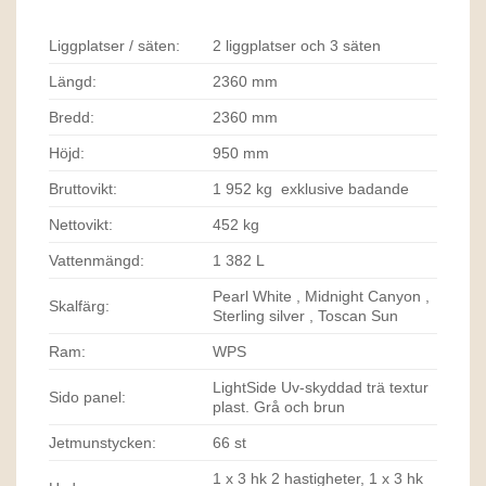
Liggplatser / säten:
2 liggplatser och 3 säten
Längd:
2360 mm
Bredd:
2360 mm
Höjd:
950 mm
Bruttovikt:
1 952 kg exklusive badande
Nettovikt:
452 kg
Vattenmängd:
1 382 L
Pearl White , Midnight Canyon ,
Skalfärg:
Sterling silver , Toscan Sun
Ram:
WPS
LightSide Uv-skyddad trä textur
Sido panel:
plast. Grå och brun
Jetmunstycken:
66 st
1 x 3 hk 2 hastigheter, 1 x 3 hk