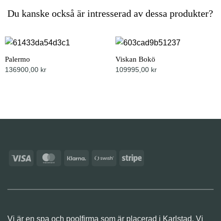
Du kanske också är intresserad av dessa produkter?
Palermo
Viskan Bokö
136900,00
kr
109995,00
kr
Visa
MasterCard
Klarna
Swish
Stripe
(SE)
Vi är en spa och poolfirma som är placerad i Karlstad. Vi