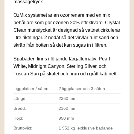
massagetryck.
OzMix systemet är en ozonrenare med en mix
behållare som gör ozonen 20% effektivare. Crystal
Clean munstycket är designad så vattnet cirkulerar
i tre riktningar. 2 nedåt så det virvlar runt sand och
skräp från botten så det kan sugas in i filtren.
Spabaden finns i följande färgalternativ: Pearl
White, Midnight Canyon, Sterling Silver, och
Tuscan Sun på skalet och brun och grått kabinett.
Liggplatser / säten:
2 liggplatser och 3 säten
Längd:
2360 mm
Bredd:
2360 mm
Höjd:
950 mm
Bruttovikt:
1 952 kg exklusive badande