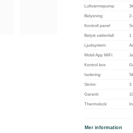
Luftvärmepump:
3
Belysning:
2
Kontroll panel
S
Belyst vattenfall:
1 
Ljudsystem:
A
Mobil App WiFi:
J
Kontrol box
G
Isolering:
S
Ström:
3
Garanti:
10
Thermolock:
I
Mer information