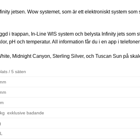
nity jetsen. Wow systemet, som är ett elektroniskt system som st
i trappan, In-Line WIS system och belysta Infinity jets som s
r, pH och temperatur. All information får du i en app i telefone
White, Midnight Canyon, Sterling Silver, och Tuscan Sun på skale
plats / 5 säten
 mm
 mm
mm
 kg exklusive badande
g
 L