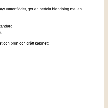
yr vattenflödet, ger en perfekt blandning mellan
tandard.
n.
t och brun och grått kabinett.