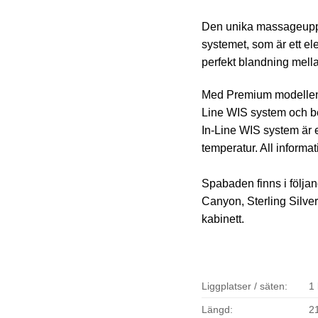
Den unika massageupple
systemet, som är ett el
perfekt blandning mell
Med Premium modellen 
Line WIS system och bel
In-Line WIS system är 
temperatur. All informat
Spabaden finns i följan
Canyon, Sterling Silve
kabinett.
Liggplatser / säten:
1 
Längd:
2