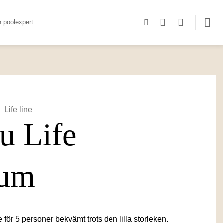
n poolexpert
/
Life line
u Life
ium
 för 5 personer bekvämt trots den lilla storleken.