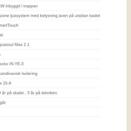
kW inbyggd i trappan
-zone ljussystem med belysning även på utsidan badet
martTouch
st
quasoul Max 2.1
a
ecko IN.YE-3
kandinavisk Isolering
 x 16 A
 år på skalet , 3 år på tekniken
ngår