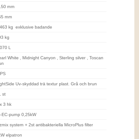
150 mm
65 mm
 463 kg exklusive badande
93 kg
 070 L
arl White , Midnight Canyon , Sterling silver , Toscan
un
PS
ghtSide Uv-skyddad trä textur plast. Grå och brun
1 st
x 3 hk
-EC-pump 0,25kW
mix system + 2st antibakteriella MicroPlus filter
kW elpatron