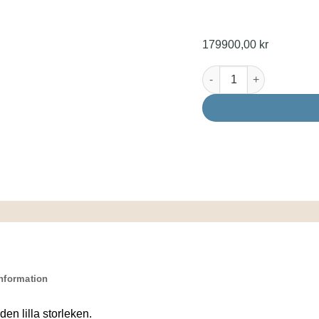
179900,00
kr
Makalu Life Premium m
information
den lilla storleken.