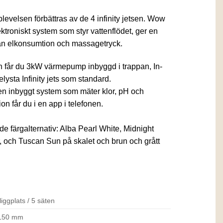
velsen förbättras av de 4 infinity jetsen. Wow
ektroniskt system som styr vattenflödet, ger en
an elkonsumtion och massagetryck.
får du 3kW värmepump inbyggd i trappan, In-
ysta Infinity jets som standard.
en inbyggt system som mäter klor, pH och
ion får du i en app i telefonen.
de färgalternativ: Alba Pearl White, Midnight
r, och Tuscan Sun på skalet och brun och grått
liggplats / 5 säten
150 mm