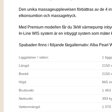
Den unika massageupplevelsen förbättras av de 4 infi
elkonsumtion och massagetryck.
Med Premium modellen får du 3kW värmepump inbyggd 
In-Line WIS system är en inbyggt system som mäter klo
Spabaden finns i följande färgalternativ: Alba Pearl 
Liggplatser / säten:
1 ligg
Längd:
2150
Bredd:
2150
Höjd:
865 
Bruttovikt:
1 463
Nettovikt:
393 k
Vattenmängd:
1 070