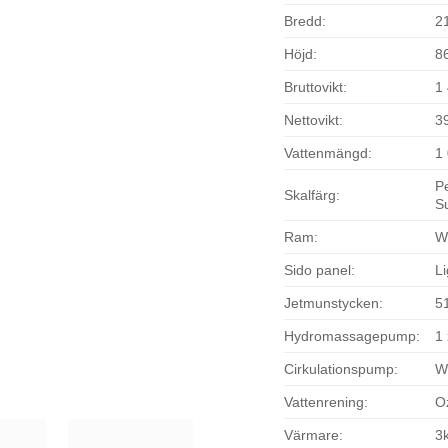
Bredd:
2
Höjd:
8
Bruttovikt:
1
Nettovikt:
3
Vattenmängd:
1
Pe
Skalfärg:
S
Ram:
W
Sido panel:
Li
Jetmunstycken:
5
Hydromassagepump:
1 
Cirkulationspump:
W
Vattenrening:
Oz
Värmare:
3