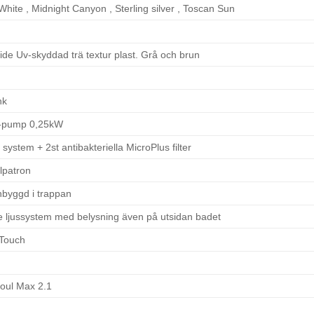
White , Midnight Canyon , Sterling silver , Toscan Sun
ide Uv-skyddad trä textur plast. Grå och brun
hk
-pump 0,25kW
system + 2st antibakteriella MicroPlus filter
lpatron
nbyggd i trappan
e ljussystem med belysning även på utsidan badet
Touch
oul Max 2.1