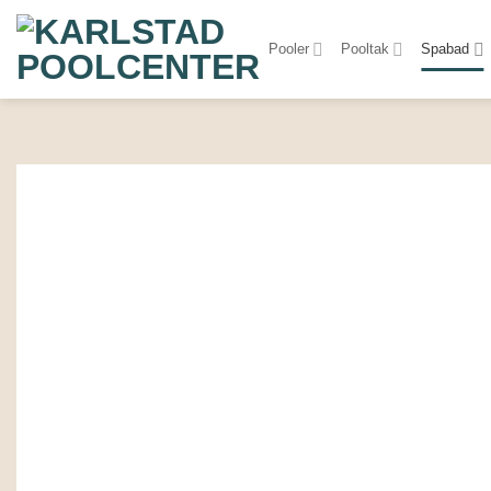
Skip
to
Pooler
Pooltak
Spabad
content