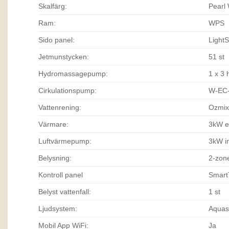
Skalfärg:
Pearl 
Ram:
WPS
Sido panel:
LightS
Jetmunstycken:
51 st
Hydromassagepump:
1 x 3 
Cirkulationspump:
W-EC
Vattenrening:
Ozmix 
Värmare:
3kW e
Luftvärmepump:
3kW i
Belysning:
2-zon
Kontroll panel
Smart
Belyst vattenfall:
1 st
Ljudsystem:
Aquas
Mobil App WiFi:
Ja