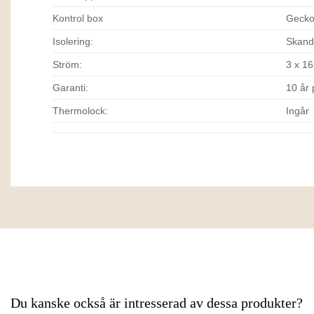
Kontrol box
Gecko
Isolering:
Skandi
Ström:
3 x 1
Garanti:
10 år 
Thermolock:
Ingår
Du kanske också är intresserad av dessa produkter?