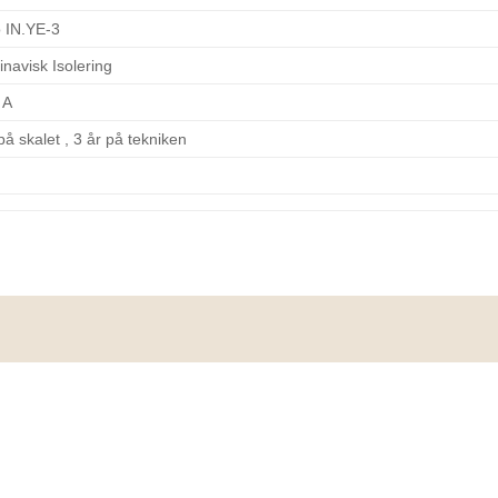
 IN.YE-3
navisk Isolering
6 A
på skalet , 3 år på tekniken