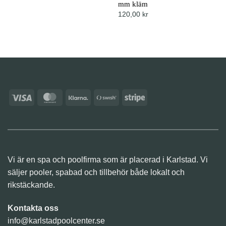
mm kläm
120,00
kr
Visa
MasterCard
Klarna
Swish
Stripe
(SE)
Vi är en spa och poolfirma som är placerad i Karlstad. Vi
säljer pooler, spabad och tillbehör både lokalt och
rikstäckande.
Kontakta oss
info@karlstadpoolcenter.se