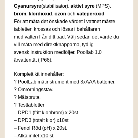
Cyanursyr
e(stabilisator),
aktivt syre
(MPS),
brom
,
klordioxid
,
ozon
och
väteperoxid
.
För att mäta det önskade värdet i vattnet måste
tabletten krossas och lösas i behållaren
med vatten från ditt bad. Välj sedan det värde du
vill mäta med direktknapparna, tydlig
svensk instruktion medföljer. Poollab 1.0
ärvattentät (IP68).
Komplett kit innehåller:
? PoolLab mätinstrument med 3xAAA batterier.
? Omrörningsstav.
? Mätspruta.
? Testtabletter:
– DPD1 (fritt klor/brom) x 20st.
– DPD3 (totalt klor) x10st.
– Fenol Röd (pH) x 20st.
– Alkalinitet x10 st.