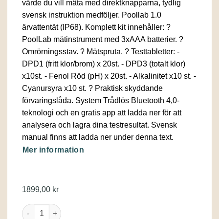
värde du vill mäta med direktknapparna, tydlig
svensk instruktion medföljer. Poollab 1.0
ärvattentät (IP68). Komplett kit innehåller: ?
PoolLab mätinstrument med 3xAAA batterier. ?
Omrörningsstav. ? Mätspruta. ? Testtabletter: -
DPD1 (fritt klor/brom) x 20st. - DPD3 (totalt klor)
x10st. - Fenol Röd (pH) x 20st. - Alkalinitet x10 st. -
Cyanursyra x10 st. ? Praktisk skyddande
förvaringslåda. System Trådlös Bluetooth 4,0-
teknologi och en gratis app att ladda ner för att
analysera och lagra dina testresultat. Svensk
manual finns att ladda ner under denna text.
Mer information
1899,00
kr
PoolLab® 1.0 fotometriskt testinstrument mängd