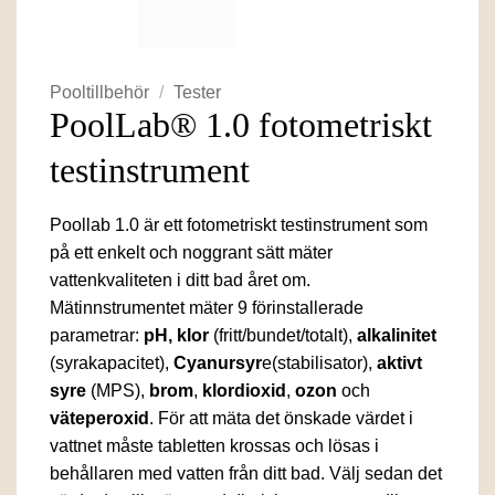
Pooltillbehör
/
Tester
PoolLab® 1.0 fotometriskt
testinstrument
Poollab 1.0 är ett fotometriskt testinstrument som
på ett enkelt och noggrant sätt mäter
vattenkvaliteten i ditt bad året om.
Mätinnstrumentet mäter 9 förinstallerade
parametrar:
pH, klor
(fritt/bundet/totalt),
alkalinitet
(syrakapacitet),
Cyanursyr
e(stabilisator),
aktivt
syre
(MPS),
brom
,
klordioxid
,
ozon
och
väteperoxid
. För att mäta det önskade värdet i
vattnet måste tabletten krossas och lösas i
behållaren med vatten från ditt bad. Välj sedan det