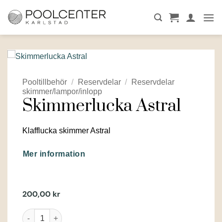
Skip
to
content
Pooltillbehör
/
Reservdelar
/
Reservdelar
skimmer/lampor/inlopp
Skimmerlucka Astral
Klafflucka skimmer Astral
Mer information
200,00
kr
Skimmerlucka Astral mängd