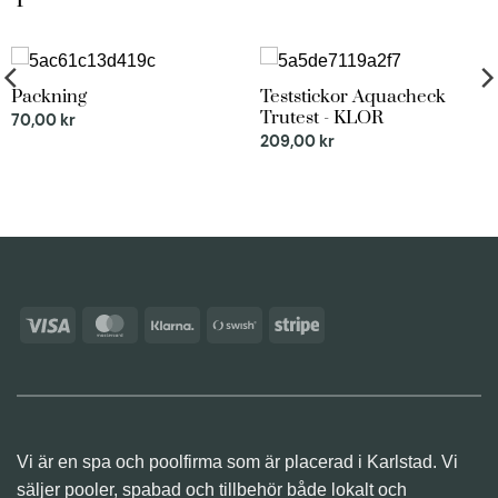
Packning
Teststickor Aquacheck
Trutest - KLOR
70,00
kr
209,00
kr
Visa
MasterCard
Klarna
Swish
Stripe
(SE)
Vi är en spa och poolfirma som är placerad i Karlstad. Vi
säljer pooler, spabad och tillbehör både lokalt och