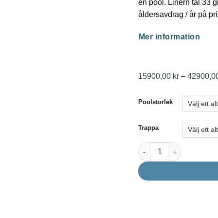
en pool. Linern tål 33 
åldersavdrag / år på pri
Mer information
15900,00
kr
–
42900,0
Poolstorlek
Trappa
Pooliner ljusblå mängd