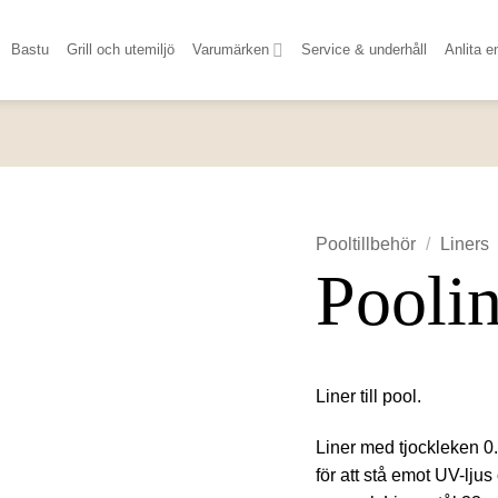
Bastu
Grill och utemiljö
Varumärken
Service & underhåll
Anlita e
Pooltillbehör
/
Liners
Poolin
Liner till pool.
Liner med tjockleken 0
för att stå emot UV-lju