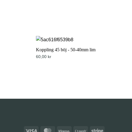
Koppling 45 böj - 50-40mm lim
60,00
kr
Visa
MasterCard
Klarna
Swish
Stripe