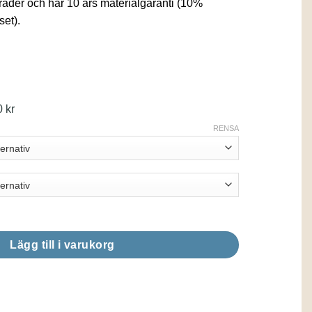
grader och har 10 års materialgaranti (10%
set).
Prisintervall:
0
kr
15900,00 kr
RENSA
till
42900,00 kr
Lägg till i varukorg