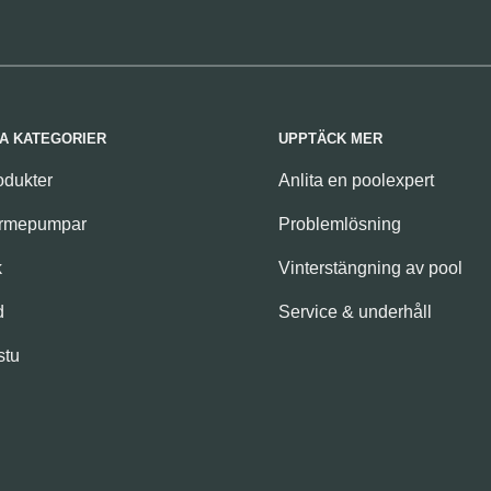
A KATEGORIER
UPPTÄCK MER
odukter
Anlita en poolexpert
ärmepumpar
Problemlösning
k
Vinterstängning av pool
d
Service & underhåll
stu