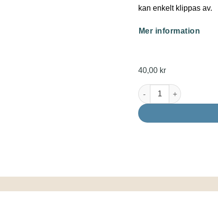
kan enkelt klippas av.
Mer information
40,00
kr
Rörhållare 47-51mm mä