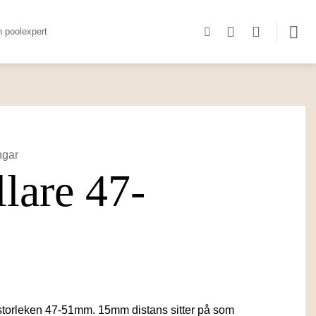
n poolexpert
ngar
lare 47-
 storleken 47-51mm. 15mm distans sitter på som