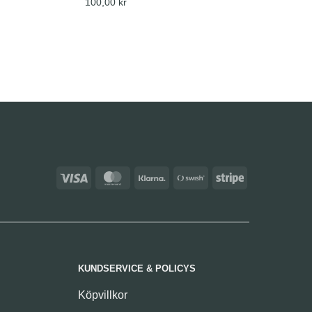
100,00
kr
Visa
MasterCard
Klarna
Swish
Stripe
(SE)
KUNDSERVICE & POLICYS
Köpvillkor