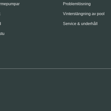
ärmepumpar
Problemlösning
k
Vinterstängning av pool
d
Service & underhåll
stu