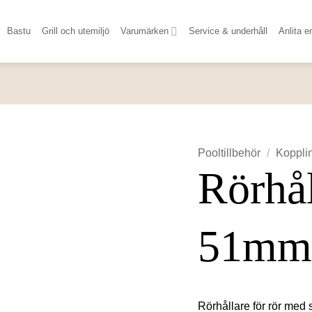
Bastu
Grill och utemiljö
Varumärken
Service & underhåll
Anlita e
Pooltillbehör
/
Koppli
Rörhål
51mm
Rörhållare för rör med