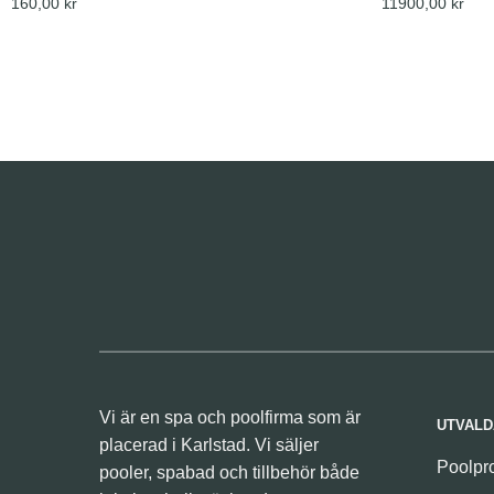
160,00
kr
11900,00
kr
Vi är en spa och poolfirma som är
UTVALD
placerad i Karlstad. Vi säljer
Poolpr
pooler, spabad och tillbehör både