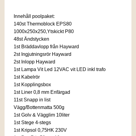
Innehåll poolpaket:
140st Thermoblock EPS80
1000x250x250,Ytskickt P80
48st Ändstycken
1st Bräddavlopp från Hayward
2st Ingjutningsrör Hayward
2st Inlopp Hayward
1st Lampa Vit Led 12VAC vit LED inkl trafo
1st Kabelrör
1st Kopplingsbox
1st Liner 0,8 mm Enfärgad
11st Snapp in list
Vägg/Bottenmatta 500g
1st Golv & Vägglim 10liter
1st Stege 4-stegs
1st Kripsol 0,75HK 230V