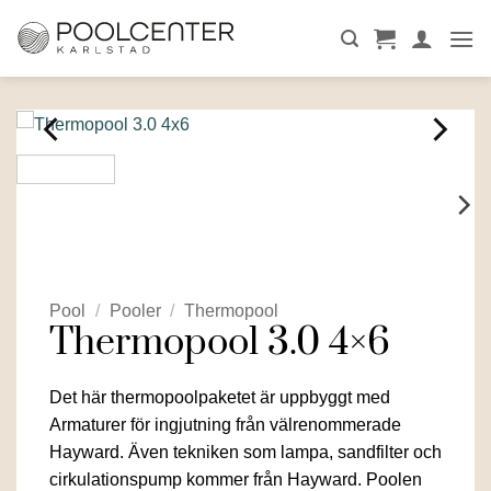
Skip
to
content
Pool
/
Pooler
/
Thermopool
Thermopool 3.0 4×6
Det här thermopoolpaketet är uppbyggt med
Armaturer för ingjutning från välrenommerade
Hayward. Även tekniken som lampa, sandfilter och
cirkulationspump kommer från Hayward. Poolen