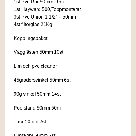
1st Pvc Rör 50mm,10m
1st Hayward 500,Toppmonterat
3st Pvc Union 1 1/2″ – 50mm
4st filterglas 21Kg
Kopplingspaket:
Väggfästen 50mm 10st
Lim och pvc cleaner
45gradersvinkel 50mm 6st
90g vinkel 50mm 14st
Poolslang 50mm 50m
T-rör 50mm 2st
Limskarv 50mm 2st