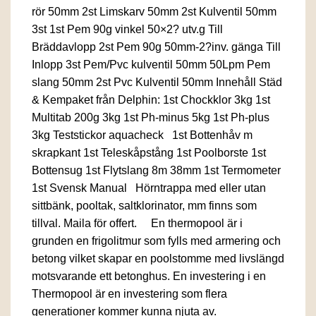
rör 50mm 2st Limskarv 50mm 2st Kulventil 50mm
3st 1st Pem 90g vinkel 50×2? utv.g Till
Bräddavlopp 2st Pem 90g 50mm-2?inv. gänga Till
Inlopp 3st Pem/Pvc kulventil 50mm 50Lpm Pem
slang 50mm 2st Pvc Kulventil 50mm Innehåll Städ
& Kempaket från Delphin: 1st Chockklor 3kg 1st
Multitab 200g 3kg 1st Ph-minus 5kg 1st Ph-plus
3kg Teststickor aquacheck 1st Bottenhåv m
skrapkant 1st Teleskåpstång 1st Poolborste 1st
Bottensug 1st Flytslang 8m 38mm 1st Termometer
1st Svensk Manual Hörntrappa med eller utan
sittbänk, pooltak, saltklorinator, mm finns som
tillval. Maila för offert. En thermopool är i
grunden en frigolitmur som fylls med armering och
betong vilket skapar en poolstomme med livslängd
motsvarande ett betonghus. En investering i en
Thermopool är en investering som flera
generationer kommer kunna njuta av.