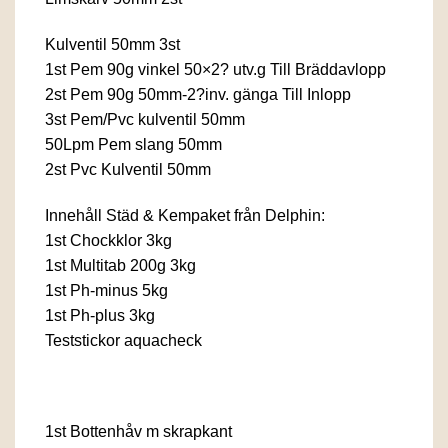
Kulventil 50mm 3st
1st Pem 90g vinkel 50×2? utv.g Till Bräddavlopp
2st Pem 90g 50mm-2?inv. gänga Till Inlopp
3st Pem/Pvc kulventil 50mm
50Lpm Pem slang 50mm
2st Pvc Kulventil 50mm
Innehåll Städ & Kempaket från Delphin:
1st Chockklor 3kg
1st Multitab 200g 3kg
1st Ph-minus 5kg
1st Ph-plus 3kg
Teststickor aquacheck
1st Bottenhåv m skrapkant