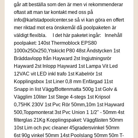
går att beställa som den är men vi rekommenderar
oftast att man tar kontakt med oss på
info@karlstadpoolcenter.se så vi kan göra en offert
mer riktad mot era önskemål då poolpaketen är
väldigt flexibla. I det här paketet ingår: Innehåll
poolpaket: 140st Thermoblock EPS80
1000x250x250,Ytskickt P80 48st Ändstycken 1st
Bräddavlopp från Hayward 2st Ingjutningsrör
Hayward 2st Inlopp Hayward 1st Lampa Vit Led
12VAC vit LED inkl trafo 1st Kabelrör 1st
Kopplingsbox 1st Liner 0,8 mm Enfärgad 11st
Snapp in list Vägg/Bottenmatta 500g 1st Golv &
Vägglim 10liter 1st Stege 4-stegs 1st Kripsol
0,75HK 230V 1st Pvc Rör 50mm,10m 1st Hayward
500,Toppmonterat 3st Pvc Union 1 1/2" - 50mm 4st
filterglas 21Kg Kopplingspaket: Väggfästen 50mm
10st Lim och pvc cleaner 45gradersvinkel 50mm
6st 90g vinkel 50mm 14st Poolslang 50mm 50m T-