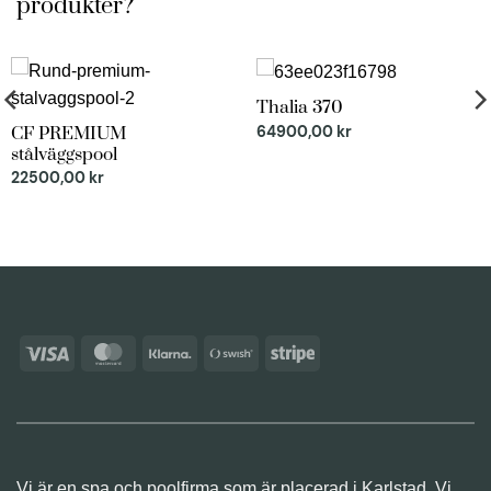
produkter?
Thalia 370
64900,00
kr
CF PREMIUM
stålväggspool
22500,00
kr
Visa
MasterCard
Klarna
Swish
Stripe
(SE)
Vi är en spa och poolfirma som är placerad i Karlstad. Vi