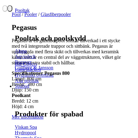
Pooltak
Pool
/
Pooler
/
Glasfiberpooler
Pegasus
Pooltak och poolskydd
Pegasus är en glasfiberpool som är tillverkad i ett stycke
med två integrerade trappor och sittbänk. Pegasus är
Aluna
uppbyggda med flera skikt och tillverkas med keramisk
Aqvisdeck
kärna som är en central del av väggstrukturen, vilket gör
Bucover
stommen extra stabil och hållbar.
Bar Covers
Gullberg & Jansson
Lamelltäcken
Specifikationer Pegasus 800
Hydraliskt överdrag
Längd: 800 cm
Alla pooltak
Bredd: 380 cm
Spabad
Djup: 150 cm
Poolkant
Bredd: 12 cm
Höjd: 4 cm
Produkter för spabad
Mer information
Viskan Spa
Hydropool