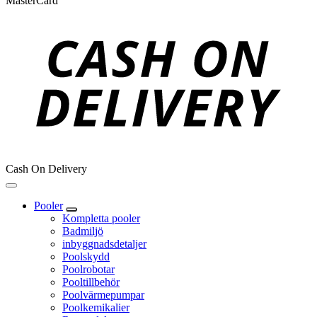
MasterCard
Cash On Delivery
Pooler
Kompletta pooler
Badmiljö
inbyggnadsdetaljer
Poolskydd
Poolrobotar
Pooltillbehör
Poolvärmepumpar
Poolkemikalier