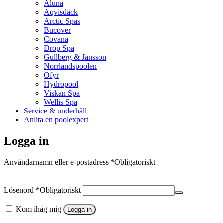
Aluna
Aqvisdäck
Arctic Spas
Bucover
Covana
Drop Spa
Gullberg & Jansson
Norrlandspoolen
Ofyr
Hydropool
Viskan Spa
Wellis Spa
Service & underhåll
Anlita en poolexpert
Logga in
Användarnamn eller e-postadress
*
Obligatoriskt
Lösenord
*
Obligatoriskt
Kom ihåg mig
Logga in