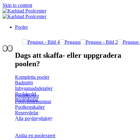
Skip to content
Pooler
Dags att skaffa- eller uppgradera
poolen?
Kompletta pooler
Badmiljö
Inbyggnadsdetaljer
Poolskydd
Pooltilbehör
Poolrobotar
Poolvärmepumpar
Poolkemikalier
Reservdelar
Alla poolprodukter
Inte helt säker?
Anlita en poolexpert