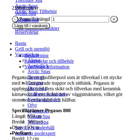
Thermals Spa
Arctic Spas
Drop Spa
239900,00
kr
Arctic Spas Tillbehör
Wellis Spa
Pegasus mängd
Covana Tak
Spatillbehör
Spakemikalier
Lägg till i varukorg
Swimspa
Alla spabadsprodukter
Reservdelar
Bastu
Grill och utemiljö
Varumärken
Beskrivning
Aluna
Reservdelar och tillbehör
Aqvisdäck
Ytterligare information
Arctic Spas
Bucover
Pegasus är en glasfiberpool som är tillverkad i ett stycke
Covana
med två integrerade trappor och sittbänk. Pegasus är
Drop Spa
uppbyggda med flera skikt och tillverkas med keramisk
Gullberg & Jansson
kärna som är en central del av väggstrukturen, vilket gör
Norrlandspoolen
stommen extra stabil och hållbar.
Ofyr
Specifikationer Pegasus 800
Hydropool
Längd: 800 cm
Viskan Spa
Bredd: 380 cm
Wellis Spa
Djup: 150 cm
Service & underhåll
Poolkant
Anlita en poolexpert
Bredd: 12 cm