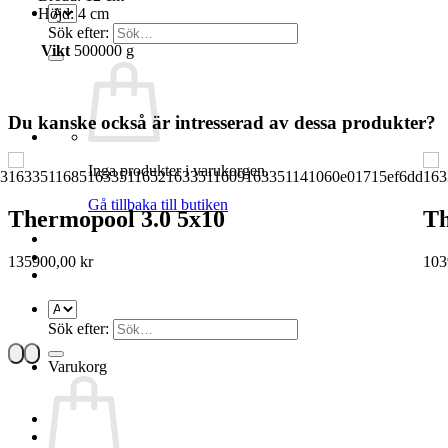
Höjd: 4 cm
Sök efter:
Vikt
500000 g
Du kanske också är intresserad av dessa produkter?
Inga produkter i varukorgen.
Gå tillbaka till butiken
Thermopool 3.0 5x10
Th
135900,00
kr
103
Sök efter:
Varukorg