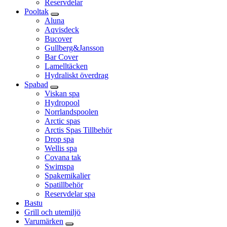
Reservdelar
Pooltak
Aluna
Aqvisdeck
Bucover
Gullberg&Jansson
Bar Cover
Lamelltäcken
Hydraliskt överdrag
Spabad
Viskan spa
Hydropool
Norrlandspoolen
Arctic spas
Arctis Spas Tillbehör
Drop spa
Wellis spa
Covana tak
Swimspa
Spakemikalier
Spatillbehör
Reservdelar spa
Bastu
Grill och utemiljö
Varumärken