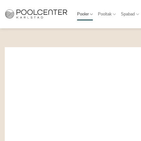
Skip
to
Pooler
Pooltak
Spabad
content