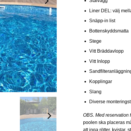
Stålvägg
Liner DEL: välj mella
Snäpp-in list
Bottenskyddsmatta
Stege
Vitt Bräddavlopp
Vitt Inlopp
Sandfilteranläggning 
Kopplingar
Slang
Diverse monteringst
OBS. Med reservation f
poolen ska placeras måst
att inga rötter, kvistar