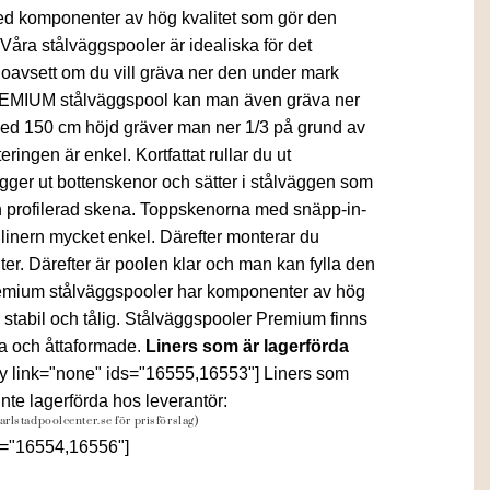
ed komponenter av hög kvalitet som gör den
 Våra stålväggspooler är idealiska för det
 oavsett om du vill gräva ner den under mark
REMIUM stålväggspool kan man även gräva ner
ed 150 cm höjd gräver man ner 1/3 på grund av
ringen är enkel. Kortfattat rullar du ut
gger ut bottenskenor och sätter i stålväggen som
 profilerad skena. Toppskenorna med snäpp-in-
 linern mycket enkel. Därefter monterar du
ter. Därefter är poolen klar och man kan fylla den
emium stålväggspooler har komponenter av hög
 stabil och tålig. Stålväggspooler Premium finns
ala och åttaformade.
Liners som är lagerförda
ry link="none" ids="16555,16553"] Liners som
inte lagerförda hos leverantör:
karlstadpoolcenter.se för prisförslag)
ds="16554,16556"]