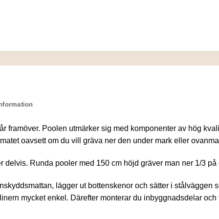
information
framöver. Poolen utmärker sig med komponenter av hög kvalite
limatet oavsett om du vill gräva ner den under mark eller ovanma
elvis. Runda pooler med 150 cm höjd gräver man ner 1/3 på gr
ttenskyddsmattan, lägger ut bottenskenor och sätter i stålväggen
nern mycket enkel. Därefter monterar du inbyggnadsdelar och fil