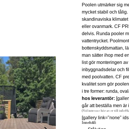
Poolen utmärker sig m
mycket stabil och tålig.
skandinaviska klimatet
eller ovanmark. CF P
delvis. Runda pooler m
vattentrycket. Poolmonte
bottenskyddsmattan, lä
man sätter ihop med en
list gör monteringen av
inbyggnadsdelar och fil
med poolvatten. CF pr
kvalitet som gör poolen
i tre former: runda, ov
hos leverantör:
[galle
går att beställa men är 
(Vid intresse hör av er till info@
[gallery link="none" i
Innehåll: