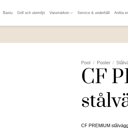
Bastu
Grill och utemiljö
Varumärken
Service & underhåll
Anlita e
Pool
/
Pooler
/
Stålv
CF 
stålv
CF PREMIUM stålväggsp