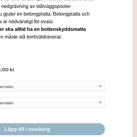
d nedgrävning av stålväggspooler
u gjuter en betongplatta. Betongplatta och
a är nödvändigt för ovala
r ska alltid ha en bottenskyddsmatta
n måste stå torrt/väldränerat.
0,00
kr
Prisintervall:
22500,00 kr
till
65000,00 kr
pool mängd
Lägg till i varukorg