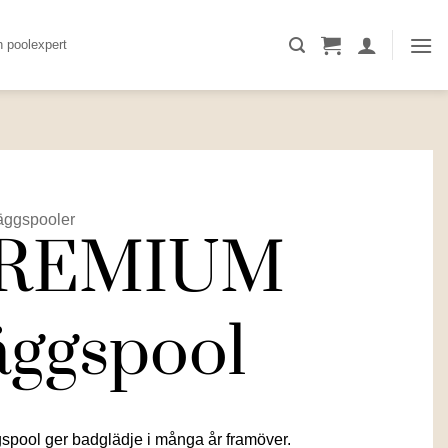
n poolexpert
äggspooler
PREMIUM
äggspool
ool ger badglädje i många år framöver.