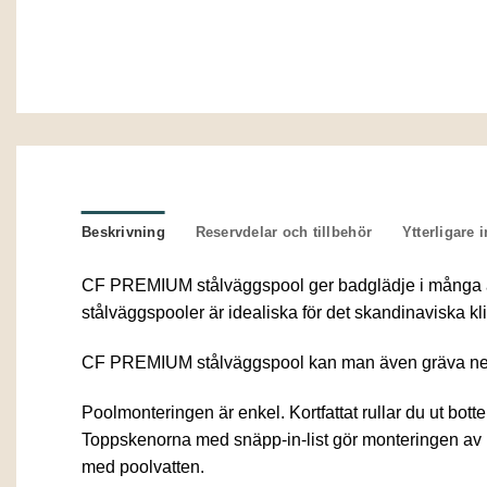
Beskrivning
Reservdelar och tillbehör
Ytterligare 
CF PREMIUM stålväggspool ger badglädje i många år 
stålväggspooler är idealiska för det skandinaviska k
CF PREMIUM stålväggspool kan man även gräva ner d
Poolmonteringen är enkel. Kortfattat rullar du ut bo
Toppskenorna med snäpp-in-list gör monteringen av li
med poolvatten.