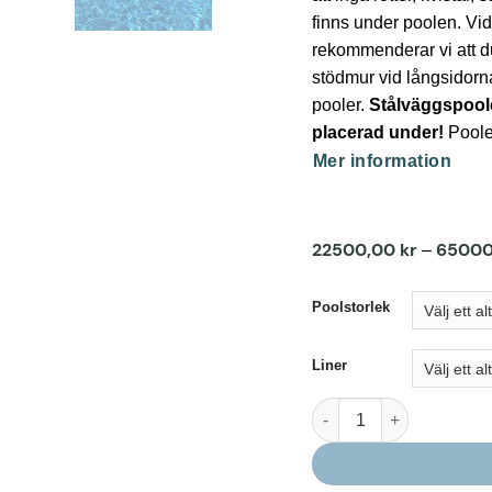
finns under poolen. Vi
rekommenderar vi att d
stödmur vid långsidorn
pooler.
Stålväggspoole
placerad under!
Poole
Mer information
22500,00
kr
6500
–
Poolstorlek
Liner
CF PREMIUM stålväggs