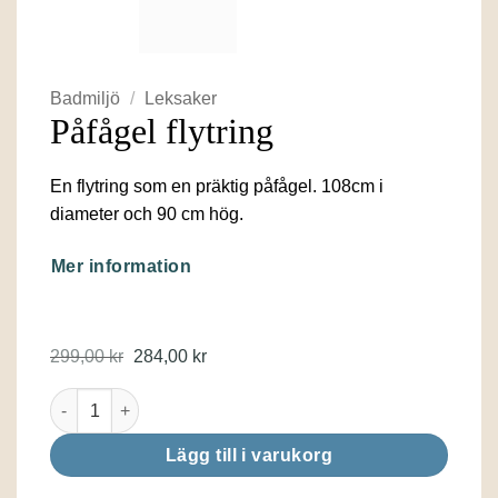
Badmiljö
/
Leksaker
Påfågel flytring
En flytring som en präktig påfågel. 108cm i
diameter och 90 cm hög.
Mer information
Det
Det
299,00
kr
284,00
kr
ursprungliga
nuvarande
priset
priset
Påfågel flytring mängd
var:
är:
299,00 kr.
284,00 kr.
Lägg till i varukorg