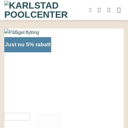
Skip
to
content
Just nu 5% rabatt