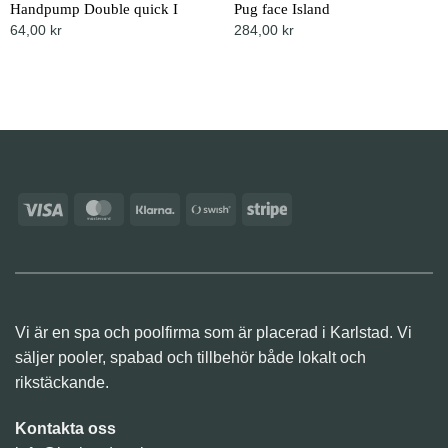
Handpump Double quick I
Pug face Island
Just nu 19% rabatt
Just nu 5% rabatt
64,00
kr
284,00
kr
Visa
MasterCard
Klarna
Swish
Stripe
(SE)
Vi är en spa och poolfirma som är placerad i Karlstad. Vi
säljer pooler, spabad och tillbehör både lokalt och
rikstäckande.
Kontakta oss