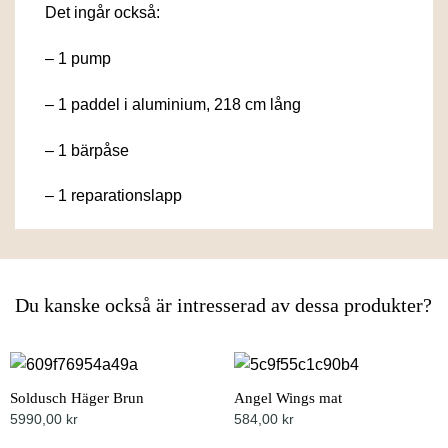
Det ingår också:
– 1 pump
– 1 paddel i aluminium, 218 cm lång
– 1 bärpåse
– 1 reparationslapp
Du kanske också är intresserad av dessa produkter?
Soldusch Häger Brun
Angel Wings mat
Just nu 3% rabatt
5990,00
kr
584,00
kr