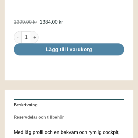
Det
Det
1399,00
kr
1384,00
kr
ursprungliga
nuvarande
priset
priset
Challenger K1 - Kajak mängd
var:
är:
1399,00 kr.
1384,00 kr.
Lägg till i varukorg
Beskrivning
Reservdelar och tillbehör
Med låg profil och en bekväm och rymlig cockpit,