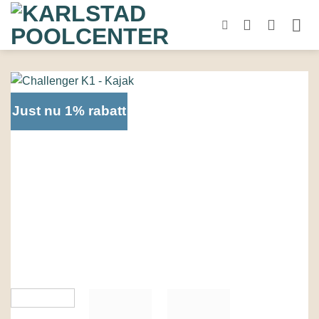
Skip
to
content
Just nu 1% rabatt