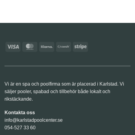
Visa
MasterCard
Klarna
Swish
Stripe
(SE)
Vi är en spa och poolfirma som är placerad i Karlstad. Vi
säljer pooler, spabad och tillbehör både lokalt och
rikstäckande.
Kontakta oss
info@karlstadpoolcenter.se
054-527 33 60