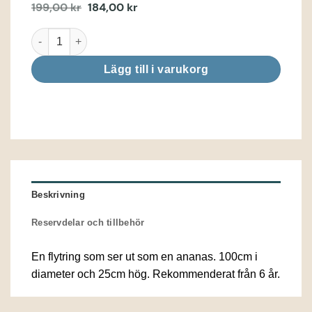
199,00
kr
184,00
kr
Det
Det
ursprungliga
nuvarande
priset
priset
Ananas flytring mängd
var:
är:
199,00 kr.
184,00 kr.
Lägg till i varukorg
Beskrivning
Reservdelar och tillbehör
En flytring som ser ut som en ananas. 100cm i
diameter och 25cm hög. Rekommenderat från 6 år.