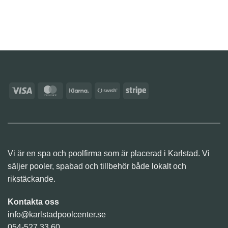
Visa
MasterCard
Klarna
Swish
Stripe
(SE)
Vi är en spa och poolfirma som är placerad i Karlstad. Vi
säljer pooler, spabad och tillbehör både lokalt och
rikstäckande.
Kontakta oss
info@karlstadpoolcenter.se
054-527 33 60