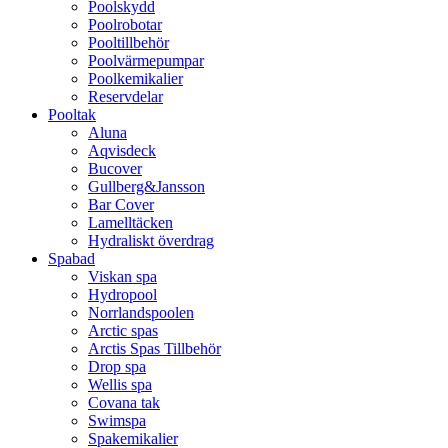
Poolskydd
Poolrobotar
Pooltillbehör
Poolvärmepumpar
Poolkemikalier
Reservdelar
Pooltak
Aluna
Aqvisdeck
Bucover
Gullberg&Jansson
Bar Cover
Lamelltäcken
Hydraliskt överdrag
Spabad
Viskan spa
Hydropool
Norrlandspoolen
Arctic spas
Arctis Spas Tillbehör
Drop spa
Wellis spa
Covana tak
Swimspa
Spakemikalier