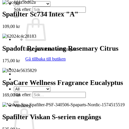
Sök efter:
Spafilter Sc734 Intex "A"
109,00
kr
Spadoft Rejuvenating Rosemary Citrus
Inga produkter i varukorgen.
Gå tillbaka till butiken
175,00
kr
SpaCare Wellness Fragrance Eucalyptus
Sök efter:
169,00
kr
Varukorg
Spafilter Viskan S-serien engångs