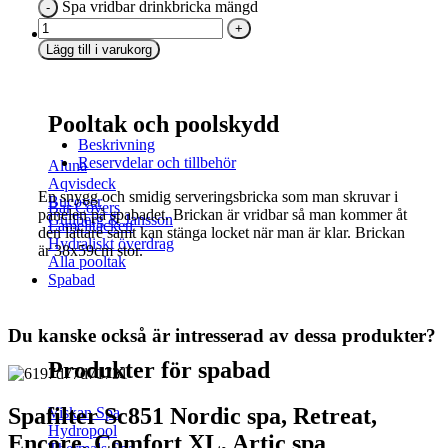
Spa vridbar drinkbricka mängd
Pooltak
Lägg till i varukorg
Pooltak och poolskydd
Beskrivning
Reservdelar och tillbehör
Aluna
Aqvisdeck
En snygg och smidig serveringsbricka som man skruvar i
Bucover
Bar Covers
panelen på spabadet. Brickan är vridbar så man kommer åt
Gullberg & Jansson
Lamelltäcken
den lättare samt kan stänga locket när man är klar. Brickan
Hydraliskt överdrag
är 38x59cm stor.
Alla pooltak
Spabad
Du kanske också är intresserad av dessa produkter?
Produkter för spabad
Spafilter Sc851 Nordic spa, Retreat,
Viskan Spa
Hydropool
Encore, Comfort XL, Artic spa