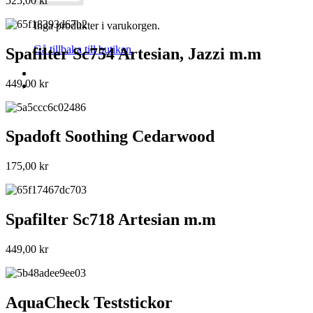
525,00
kr
Inga produkter i varukorgen.
Gå tillbaka till butiken
Spafilter Sc754 Artesian, Jazzi m.m
449,00
kr
Spadoft Soothing Cedarwood
175,00
kr
Spafilter Sc718 Artesian m.m
449,00
kr
AquaCheck Teststickor