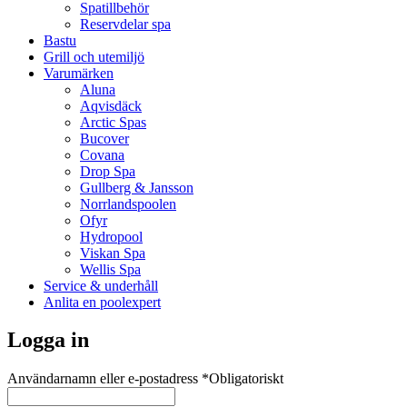
Spatillbehör
Reservdelar spa
Bastu
Grill och utemiljö
Varumärken
Aluna
Aqvisdäck
Arctic Spas
Bucover
Covana
Drop Spa
Gullberg & Jansson
Norrlandspoolen
Ofyr
Hydropool
Viskan Spa
Wellis Spa
Service & underhåll
Anlita en poolexpert
Logga in
Användarnamn eller e-postadress
*
Obligatoriskt