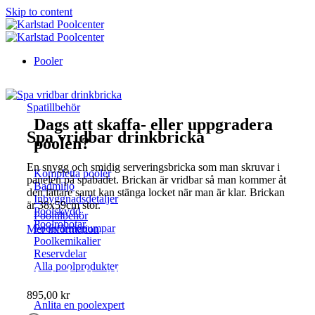
Skip to content
Pooler
Spatillbehör
Dags att skaffa- eller uppgradera
Spa vridbar drinkbricka
poolen?
En snygg och smidig serveringsbricka som man skruvar i
Kompletta pooler
panelen på spabadet. Brickan är vridbar så man kommer åt
Badmiljö
den lättare samt kan stänga locket när man är klar. Brickan
Inbyggnadsdetaljer
är 38x59cm stor.
Poolskydd
Pooltilbehör
Poolrobotar
Poolvärmepumpar
Mer information
Poolkemikalier
Reservdelar
Alla poolprodukter
Inte helt säker?
895,00
kr
Anlita en poolexpert