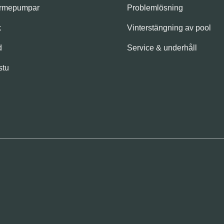
ärmepumpar
Problemlösning
k
Vinterstängning av pool
d
Service & underhåll
stu