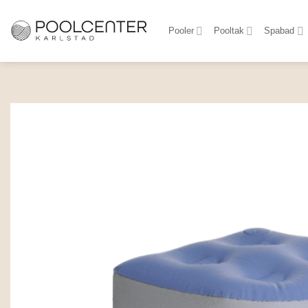
Skip
to
Pooler
Pooltak
Spabad
content