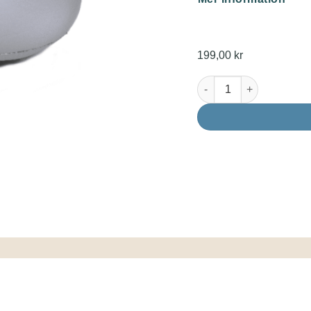
199,00
kr
Spa seat mängd