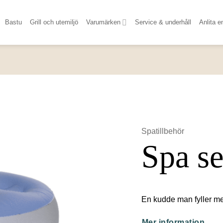
Bastu
Grill och utemiljö
Varumärken
Service & underhåll
Anlita e
Spatillbehör
Spa se
En kudde man fyller med
Mer information