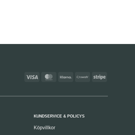
Visa
MasterCard
Klarna
Swish
Stripe
(SE)
KUNDSERVICE & POLICYS
Köpvillkor