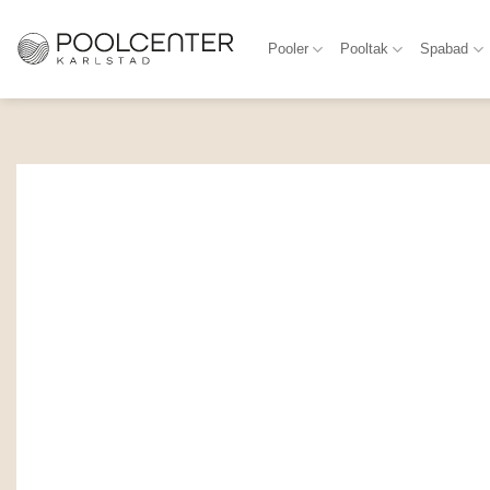
Skip
to
Pooler
Pooltak
Spabad
content