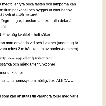
pa medföljer fyra olika fästen och lamporna kan
slutningskabel och byggas ut efter behov.
rt i och utanför vattnet
 förgreningar, transformatorer… alla delar är
ntät!
 av hög kvalitet = helt säker
an man använda vid och i vattnet (undantag är
vara minst 2 m från kanten av poolen/dammen)
rtphone app eller fjärrkontroll
usstyrka och många fler funktioner
merfunktioner
och smarta hemssystem möjlig, t.ex. ALEXA, …
som kan anslutas till varandra följer med varje