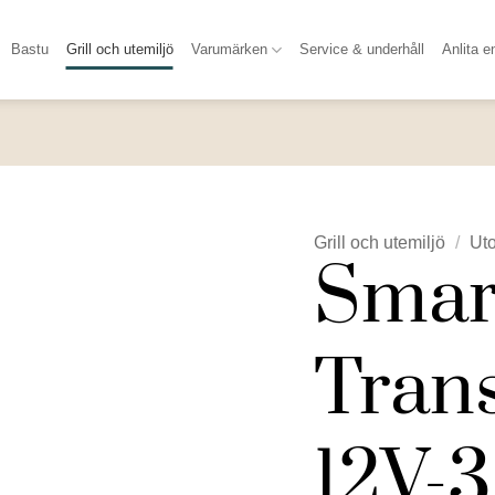
Bastu
Grill och utemiljö
Varumärken
Service & underhåll
Anlita e
Grill och utemiljö
/
Ut
Smart
Tran
12V-