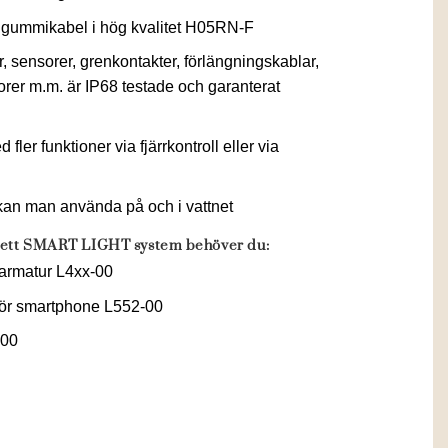
r gummikabel i hög kvalitet H05RN-F
 sensorer, grenkontakter, förlängningskablar,
orer m.m. är IP68 testade och garanterat
fler funktioner via fjärrkontroll eller via
an man använda på och i vattnet
plett SMART LIGHT system behöver du:
armatur L4xx-00
för smartphone L552-00
-00