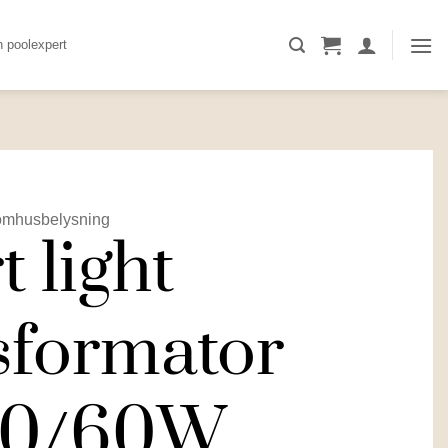
n poolexpert
omhusbelysning
 light
sformator
30/60W