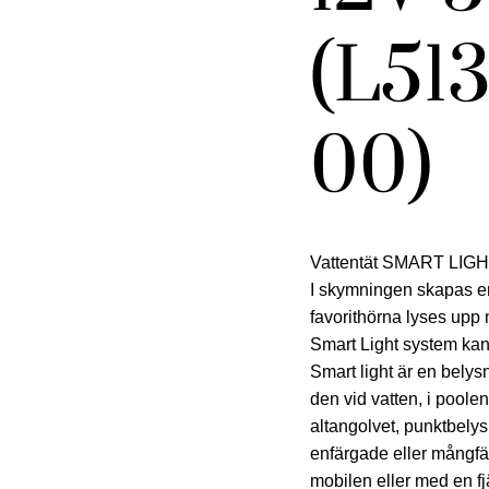
(L51
00)
Vattentät SMART LIGHT 
I skymningen skapas en
favorithörna lyses upp 
Smart Light system kan 
Smart light är en belys
den vid vatten, i poole
altangolvet, punktbely
enfärgade eller mångfä
mobilen eller med en fj