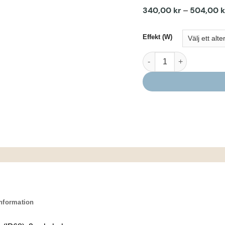
340,00
kr
504,00
k
–
Effekt (W)
Smart light Transforma
information