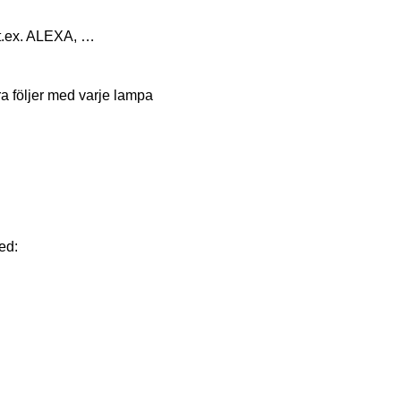
 t.ex. ALEXA, …
a följer med varje lampa
ed: