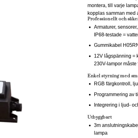
montera, till varje lam
kopplas samman med an
Professionellt och säke
Armaturer, sensorer,
IP68-testade = vatte
Gummikabel H05RN-F
12V lågspänning = k
230V-lampor måste 
Enkel styrning med sma
RGB färgkontroll, lj
Programmering av ti
Integrering i ljud- 
Utbyggbart
3m anslutningskabel 
lampa