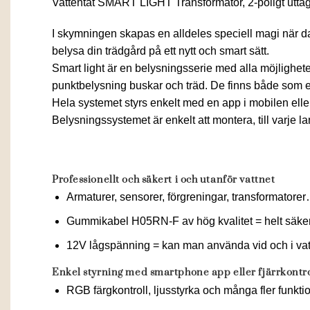
Vattentät SMART LIGHT Transformator, 2-poligt uttag
I skymningen skapas en alldeles speciell magi när d
belysa din trädgård på ett nytt och smart sätt.
Smart light är en belysningsserie med alla möjlighete
punktbelysning buskar och träd. De finns både som e
Hela systemet styrs enkelt med en app i mobilen eller
Belysningssystemet är enkelt att montera, till varj
Professionellt och säkert i och utanför vattnet
Armaturer, sensorer, förgreningar, transformatorer…
Gummikabel H05RN-F av hög kvalitet = helt säke
12V lågspänning = kan man använda vid och i vat
Enkel styrning med smartphone app eller fjärrkontro
RGB färgkontroll, ljusstyrka och många fler funkti