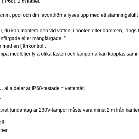
 (IP68), 2 m kabel.
amm, pool och din favorithörna lyses upp med ett stämningsfull
r, du kan montera den vid vatten, i poolen eller dammen, längs t
nfärgade eller mångfärgade. ”
 med en fjärrkontroll.
e lampa medföljer fyra olika fästen och lamporna kan kopplas sa
 alla delar är IP68-testade = vattentät!
r
tnet (undantag är 230V-lampor måste vara minst 2 m från kan
ll
oner