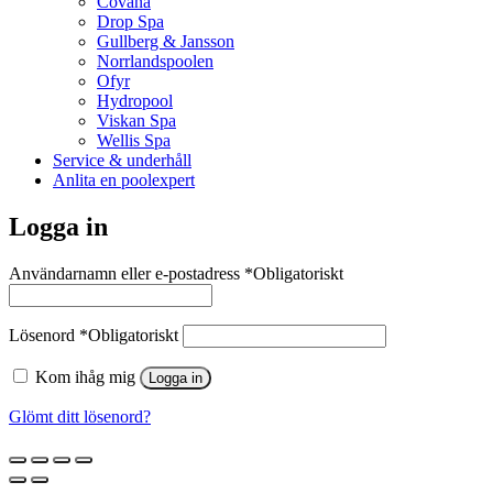
Covana
Drop Spa
Gullberg & Jansson
Norrlandspoolen
Ofyr
Hydropool
Viskan Spa
Wellis Spa
Service & underhåll
Anlita en poolexpert
Logga in
Användarnamn eller e-postadress
*
Obligatoriskt
Lösenord
*
Obligatoriskt
Kom ihåg mig
Logga in
Glömt ditt lösenord?