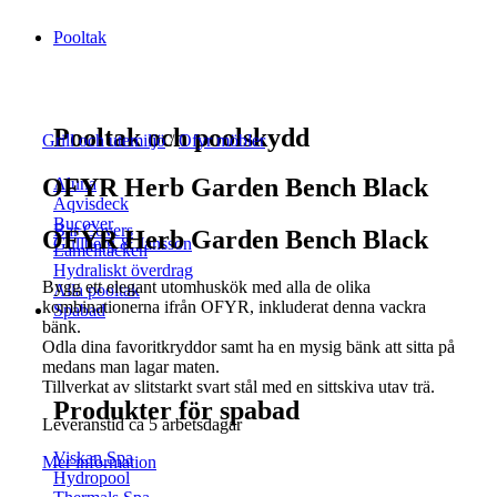
Pooltak
Pooltak och poolskydd
Grill och utemiljö
/
Ofyr möbler
OFYR Herb Garden Bench Black
Aluna
Aqvisdeck
Bucover
Bar Covers
OFYR Herb Garden Bench Black
Gullberg & Jansson
Lamelltäcken
Hydraliskt överdrag
Bygg ett elegant utomhuskök med alla de olika
Alla pooltak
kombinationerna ifrån OFYR, inkluderat denna vackra
Spabad
bänk.
Odla dina favoritkryddor samt ha en mysig bänk att sitta på
medans man lagar maten.
Tillverkat av slitstarkt svart stål med en sittskiva utav trä.
Produkter för spabad
Leveranstid ca 5 arbetsdagar
Viskan Spa
Mer information
Hydropool