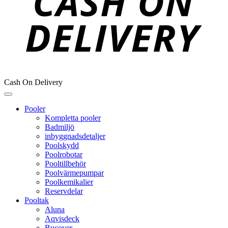
Cash On Delivery
Pooler
Kompletta pooler
Badmiljö
inbyggnadsdetaljer
Poolskydd
Poolrobotar
Pooltillbehör
Poolvärmepumpar
Poolkemikalier
Reservdelar
Pooltak
Aluna
Aqvisdeck
Bucover