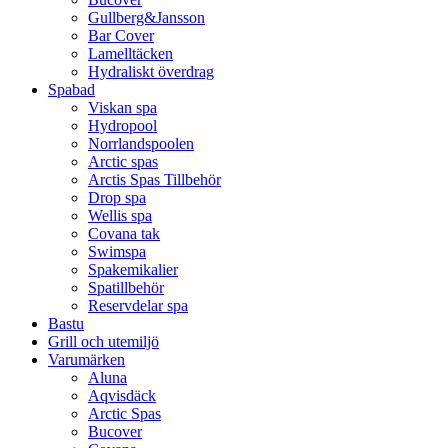
Gullberg&Jansson
Bar Cover
Lamelltäcken
Hydraliskt överdrag
Spabad
Viskan spa
Hydropool
Norrlandspoolen
Arctic spas
Arctis Spas Tillbehör
Drop spa
Wellis spa
Covana tak
Swimspa
Spakemikalier
Spatillbehör
Reservdelar spa
Bastu
Grill och utemiljö
Varumärken
Aluna
Aqvisdäck
Arctic Spas
Bucover