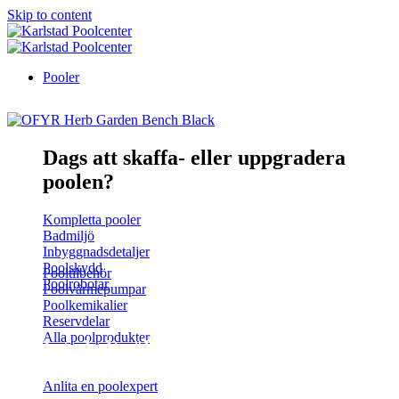
Skip to content
Pooler
Dags att skaffa- eller uppgradera
poolen?
Kompletta pooler
Badmiljö
Inbyggnadsdetaljer
Poolskydd
Pooltilbehör
Poolrobotar
Poolvärmepumpar
Poolkemikalier
Reservdelar
Alla poolprodukter
Inte helt säker?
Anlita en poolexpert