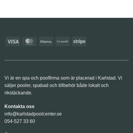
Visa
MasterCard
Klarna
Swish
Stripe
(SE)
Vi är en spa och poolfirma som är placerad i Karlstad. Vi
säljer pooler, spabad och tillbehör både lokalt och
rikstäckande.
Kontakta oss
info@karlstadpoolcenter.se
054-527 33 60