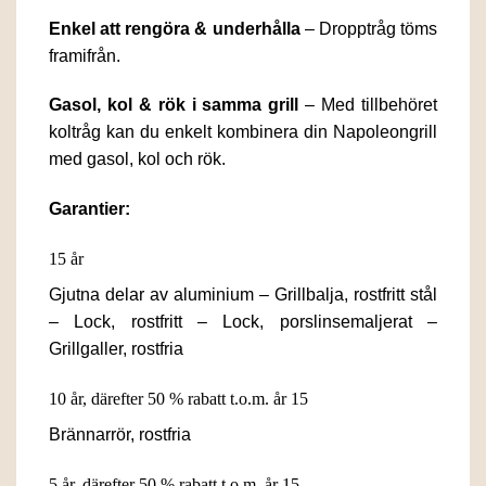
Enkel att rengöra & underhålla
– Dropptråg töms
framifrån.
Gasol, kol & rök i samma grill
– Med tillbehöret
koltråg kan du enkelt kombinera din Napoleongrill
med gasol, kol och rök.
Garantier:
15 år
Gjutna delar av aluminium – Grillbalja, rostfritt stål
– Lock, rostfritt – Lock, porslinsemaljerat –
Grillgaller, rostfria
10 år, därefter 50 % rabatt t.o.m. år 15
Brännarrör, rostfria
5 år, därefter 50 % rabatt t.o.m. år 15