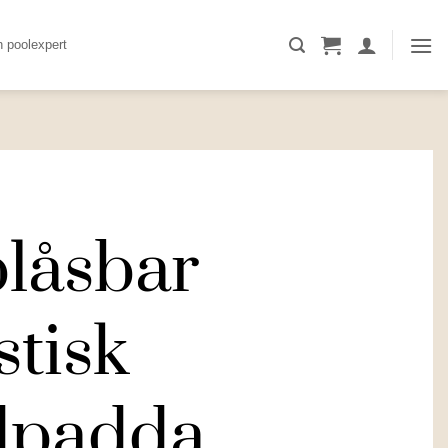
n poolexpert
låsbar
stisk
dpadda