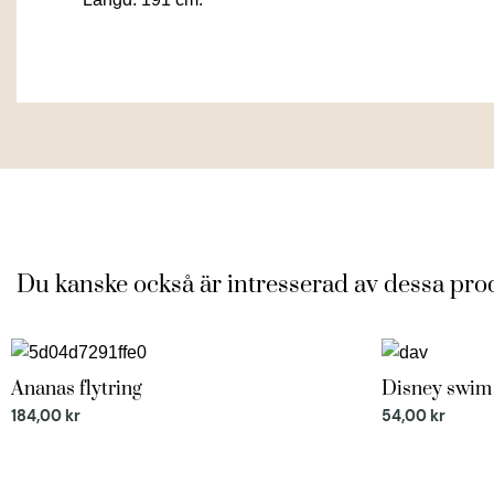
Du kanske också är intresserad av dessa pro
Ananas flytring
Disney swim
Just nu 8% rabatt
Just nu 22% 
184,00
kr
54,00
kr