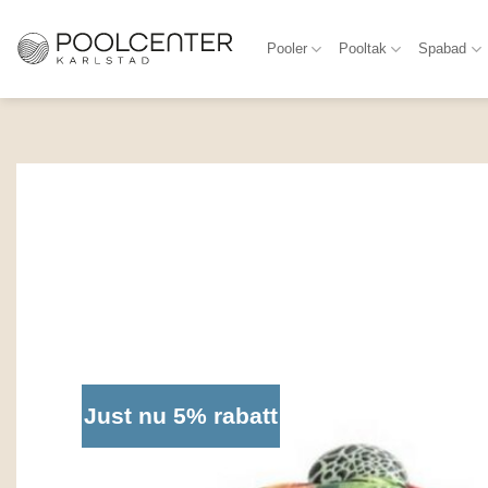
Skip
to
Pooler
Pooltak
Spabad
content
Just nu 5% rabatt