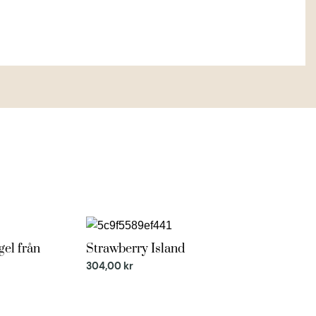
el från
Strawberry Island
Just nu 5% rabatt
304,00
kr