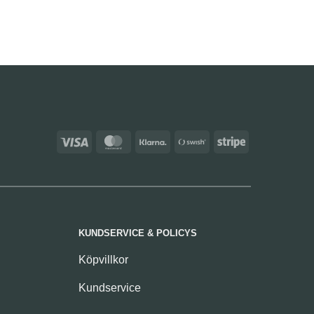
Visa
MasterCard
Klarna
Swish
Stripe
(SE)
KUNDSERVICE & POLICYS
Köpvillkor
Kundservice