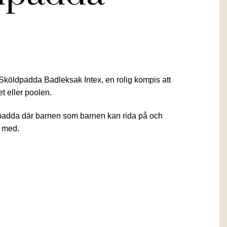
Sköldpadda Badleksak Intex, en rolig kompis att
vet eller poolen.
ldpadda där barnen som barnen kan rida på och
t med.
Det
ga
nuvarande