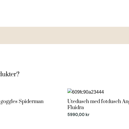
dukter?
 goggles Spiderman
Utedusch med fotdusch Ang
rabatt
Fluidra
5990,00
kr