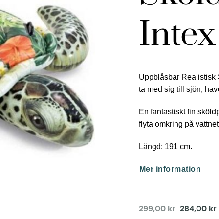
Intex
Uppblåsbar Realistisk 
ta med sig till sjön, ha
En fantastiskt fin skö
flyta omkring på vattne
Längd: 191 cm.
Mer information
299,00
kr
284,00
kr
Det
ursprungli