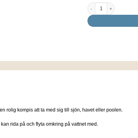
priset
Uppblåsbar Realistisk 
var:
ä
299,00 kr.
rolig kompis att ta med sig till sjön, havet eller poolen.
kan rida på och flyta omkring på vattnet med.