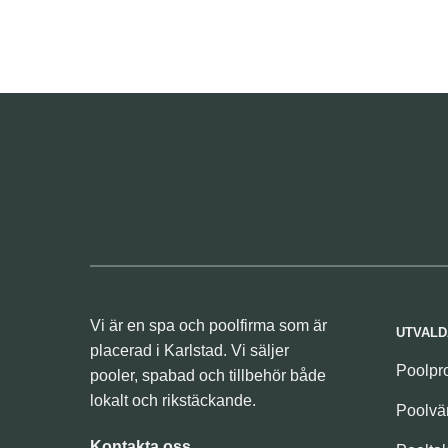
Vi är en spa och poolfirma som är
UTVALD
placerad i Karlstad. Vi säljer
Poolpr
pooler, spabad och tillbehör både
lokalt och rikstäckande.
Poolv
Kontakta oss