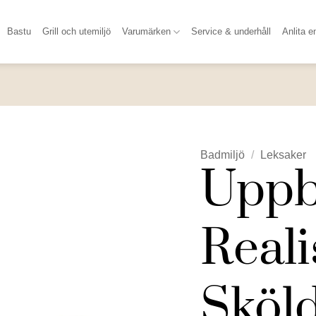
Bastu
Grill och utemiljö
Varumärken
Service & underhåll
Anlita e
Badmiljö
/
Leksaker
Uppb
Reali
Sköl