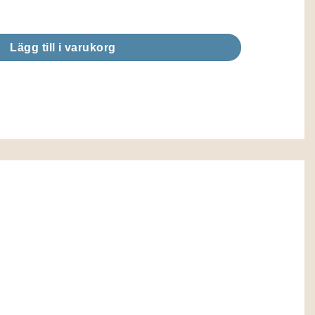
priset
Sköldpadda Intex mängd
r:
284,00 kr.
Lägg till i varukorg