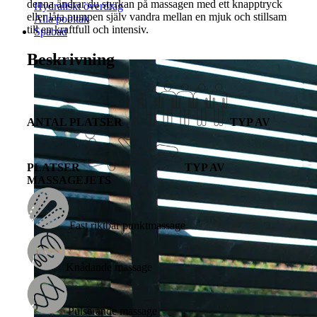
denna ändrar du styrkan på massagen med ett knapptryck
Hydraliskt överdrag
eller låta pumpen själv vandra mellan en mjuk och stillsam
Alla pooltak
till en kraftfull och intensiv.
Spabad
Beskrivning
ANTAL PLATSER
TYP AV
PLATSER
TYP AV
MASSAGEJETS
Fast riktbar punktmassage
Knådande massage
Pulserande massage