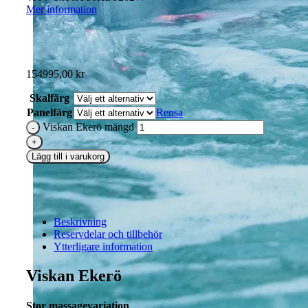
Mer information
154995,00
kr
Skalfärg
Panelfärg
Rensa
Viskan Ekerö mängd
Lägg till i varukorg
Beskrivning
Reservdelar och tillbehör
Ytterligare information
Viskan Ekerö
Stor massagevariation