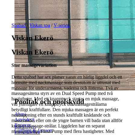
Spabad
/
Viskan spa
/
V-serien
Viskan Ekerö
Viskan Ekerö
Stor massagevariation
Detta spabad har sex platser varav en härlig liggdel och ett
hörnsäte med nackmassage som dessutom är utrustat med
massage för underarmarna, vaderna och fötterna. Två av
massagesätena styrs av en Dual Speed Pump med två
hastigheter. Med ett knapptryck startas en mjuk massage,
Pooltak och poolskydd
vid ytterligare ett knapptryck blir massagestrålarna
betydligt kraftfullare. Den mjuka massagen är en perfekt
Aluna
nedtrappning efter en stunds kraftfullt knådande och
Aqvisdeck
masserande, eller om de yngre barnen vill bada utan alltför
Bucover
kraftiga massage-strålar. Liggdelen har en separat
Bar Covers
Gullberg & Jansson
massagepump, Flexi Pump med flera hastigheter. Med
Lamelltäcken