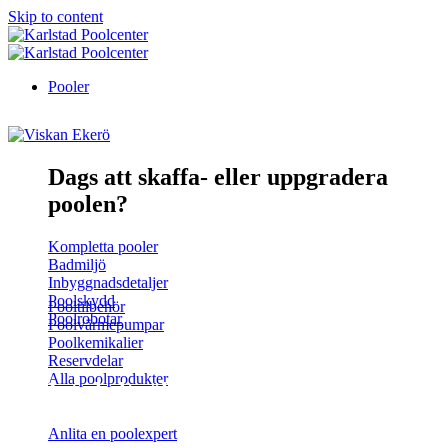
Skip to content
Pooler
Dags att skaffa- eller uppgradera
poolen?
Kompletta pooler
Badmiljö
Inbyggnadsdetaljer
Poolskydd
Pooltilbehör
Poolrobotar
Poolvärmepumpar
Poolkemikalier
Reservdelar
Alla poolprodukter
Inte helt säker?
Anlita en poolexpert