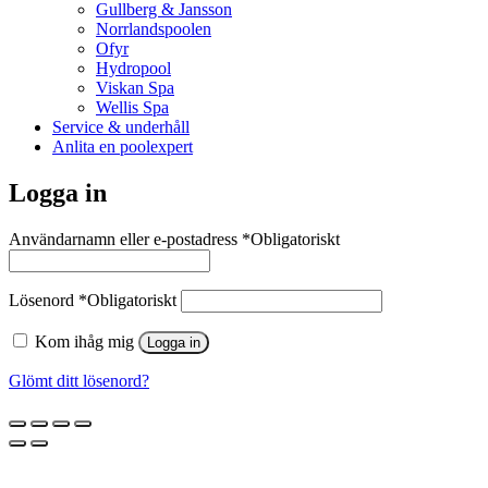
Gullberg & Jansson
Norrlandspoolen
Ofyr
Hydropool
Viskan Spa
Wellis Spa
Service & underhåll
Anlita en poolexpert
Logga in
Användarnamn eller e-postadress
*
Obligatoriskt
Lösenord
*
Obligatoriskt
Kom ihåg mig
Logga in
Glömt ditt lösenord?