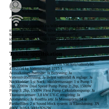
Nackmassage
Styr spabadet via WiFi med en app från din
mobila enhet. Finns som tillval på detta bad.
Skalfärg:
[gallery link="none" columns="4"
ids="16562,16561,16560,16564"]
Panelfärg:
[gallery
link="none" columns="2" ids="16557,16559"]
Teknisk specifikation
Storlek: 230×230 cm Höjd: 95 cm Vikt tom/vattenfylld:
439/2154 kg Vattenmängd: 1715 L
Avsvalknings-/barnsäte: Ja Belysning: Ja
Vattennivåbelysning: Ja Belyst vattenfall & reglage: Ja
Nackkuddar: 5 st Nack- /skuldermassage: 1 st Pump 1:
3hp, 2200W Dual Speed Pump Pump 2: 2hp, 1500W
Pump 3: 2hp, 1500W Flexi Pump Cirkulationspump: Ja
Titaniumvärmare: 3,8 kW UV-C rengöring: Ja
Aromaterapi: Ja Rostfria jets: Ja Massagejets: 54 st
Partikelfilter: 2 st Sound block system: Ja Elanslutning: 3N
400V 3x16A 50Hz 9262W