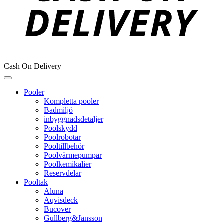
Cash On Delivery
Pooler
Kompletta pooler
Badmiljö
inbyggnadsdetaljer
Poolskydd
Poolrobotar
Pooltillbehör
Poolvärmepumpar
Poolkemikalier
Reservdelar
Pooltak
Aluna
Aqvisdeck
Bucover
Gullberg&Jansson