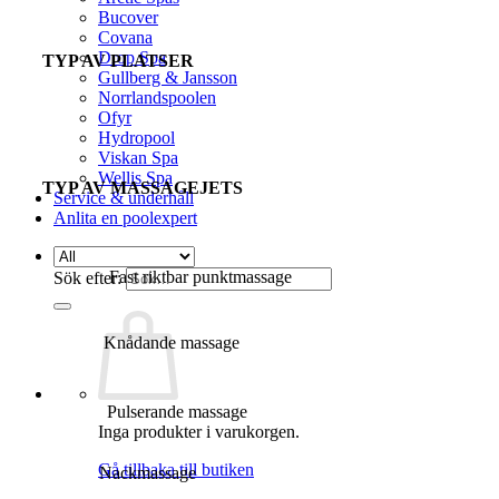
Bucover
Covana
Drop Spa
TYP AV PLATSER
Gullberg & Jansson
Norrlandspoolen
Ofyr
Hydropool
Viskan Spa
Wellis Spa
TYP AV MASSAGEJETS
Service & underhåll
Anlita en poolexpert
Fast riktbar punktmassage
Sök efter:
Knådande massage
Pulserande massage
Inga produkter i varukorgen.
Gå tillbaka till butiken
Nackmassage