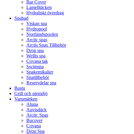
Bar Cover
Lamelltäcken
Hydraliskt överdrag
Spabad
Viskan spa
Hydropool
Norrlandspoolen
Arctic spas
Arctis Spas Tillbehör
Drop spa
Wellis spa
Covana tak
Swimspa
Spakemikalier
Spatillbehör
Reservdelar spa
Bastu
Grill och utemiljö
Varumärken
Aluna
Aqvisdäck
Arctic Spas
Bucover
Covana
Drop Spa