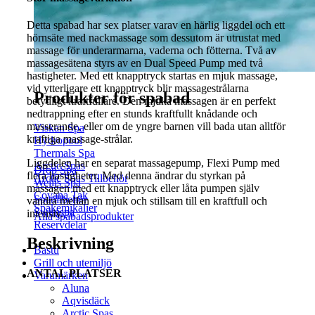
Detta spabad har sex platser varav en härlig liggdel och ett
hörnsäte med nackmassage som dessutom är utrustat med
massage för underarmarna, vaderna och fötterna. Två av
massagesätena styrs av en Dual Speed Pump med två
hastigheter. Med ett knapptryck startas en mjuk massage,
vid ytterligare ett knapptryck blir massagestrålarna
Produkter för spabad
betydligt kraftfullare. Den mjuka massagen är en perfekt
nedtrappning efter en stunds kraftfullt knådande och
masserande, eller om de yngre barnen vill bada utan alltför
Viskan Spa
kraftiga massage-strålar.
Hydropool
Thermals Spa
Liggdelen har en separat massagepump, Flexi Pump med
Arctic Spas
Drop Spa
flera hastigheter. Med denna ändrar du styrkan på
Arctic Spas Tillbehör
Wellis Spa
massagen med ett knapptryck eller låta pumpen själv
Covana Tak
Spatillbehör
vandra mellan en mjuk och stillsam till en kraftfull och
Spakemikalier
Swimspa
intensiv.
Alla spabadsprodukter
Reservdelar
Beskrivning
Bastu
Grill och utemiljö
ANTAL PLATSER
Varumärken
Aluna
Aqvisdäck
Arctic Spas