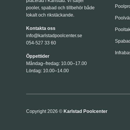
placerad i Karlstad. Vi säljer
Poolpr
pooler, spabad och tillbehör både
lokalt och rikstäckande.
Poolv
Kontakta oss
Poolta
info@karlstadpoolcenter.se
Spaba
054-527 33 60
Infraba
Öppettider
Måndag–fredag: 10.00–17.00
Lördag: 10.00–14.00
Copyright 2026 ©
Karlstad Poolcenter