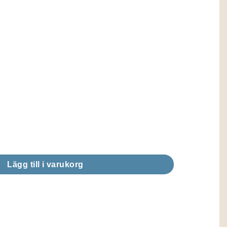
 Might mängd
Lägg till i varukorg