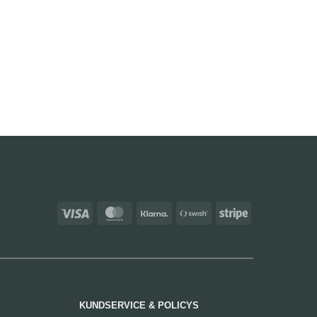
Visa
MasterCard
Klarna
Swish
Stripe
(SE)
KUNDSERVICE & POLICYS