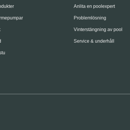
odukter
Anlita en poolexpert
ärmepumpar
Problemlösning
k
Vinterstängning av pool
d
Service & underhåll
stu