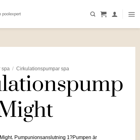
n poolexpert
 spa
/
Cirkulationspumpar spa
ulationspump
 Might
 Might. Pumpunionsanslutning 1?Pumpen är