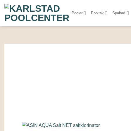
Skip
to
Pooler
Pooltak
Spabad
content