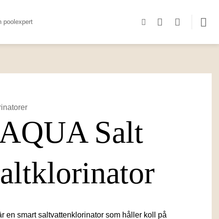
n poolexpert
rinatorer
AQUA Salt
ltklorinator
en smart saltvattenklorinator som håller koll på