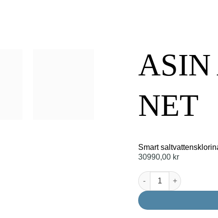
ASIN 
NET
Smart saltvattensklorin
30990,00
kr
ASIN AQUA Salt NET sal