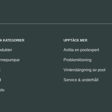
A KATEGORIER
UPPTÄCK MER
odukter
Anlita en poolexpert
ärmepumpar
Problemlösning
k
Vinterstängning av pool
d
Service & underhåll
stu