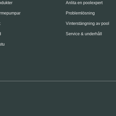
odukter
Anlita en poolexpert
ärmepumpar
Problemlösning
k
Vinterstängning av pool
d
Service & underhåll
stu