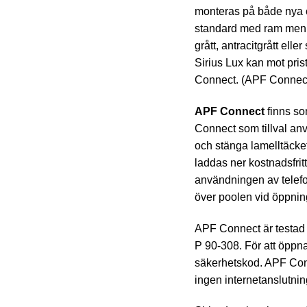
monteras på både nya oc
standard med ram men k
grått, antracitgrått elle
Sirius Lux kan mot pris
Connect. (APF Connect 
APF Connect
finns so
Connect som tillval anv
och stänga lamelltäcket
laddas ner kostnadsfrit
användningen av telefon
över poolen vid öppnin
APF Connect är testad
P 90-308. För att öppn
säkerhetskod. APF Con
ingen internetanslutnin