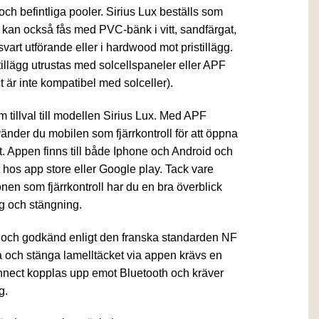
h befintliga pooler. Sirius Lux beställs som
an också fås med PVC-bänk i vitt, sandfärgat,
r svart utförande eller i hardwood mot pristillägg.
tillägg utrustas med solcellspaneler eller APF
är inte kompatibel med solceller).
m tillval till modellen Sirius Lux. Med APF
änder du mobilen som fjärrkontroll för att öppna
. Appen finns till både Iphone och Android och
t hos app store eller Google play. Tack vare
en som fjärrkontroll har du en bra överblick
g och stängning.
 och godkänd enligt den franska standarden NF
a och stänga lamelltäcket via appen krävs en
nect kopplas upp emot Bluetooth och kräver
g.