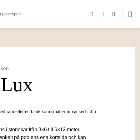
n poolexpert
cken
 Lux
ed ram eller en bänk som smälter in vackert i din
s i storlekar från 3×6 till 6×12 meter.
nkelt på poolens ena kortsida och kan