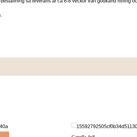
beställning så leverans är ca 6-8 veckor från godkänd ritning och
.
Capella 4x8