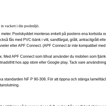
in vackert i din poolmiljö.
6×12 meter. Poolskyddet monteras enkelt på poolens ena kortsida 
 fås med PVC-bänk i vitt, sandfärgat, grått, antracitgrått eller 
paneler eller APF Connect. (APF Connect är inte kompatibel med 
 Lux. Med APF Connect som tillval använder du mobilen som fjärrk
tnadsfritt hos app store eller Google play. Tack vare användning
ka standarden NF P 90-308. För att öppna och stänga lamelltä
tanslutning.