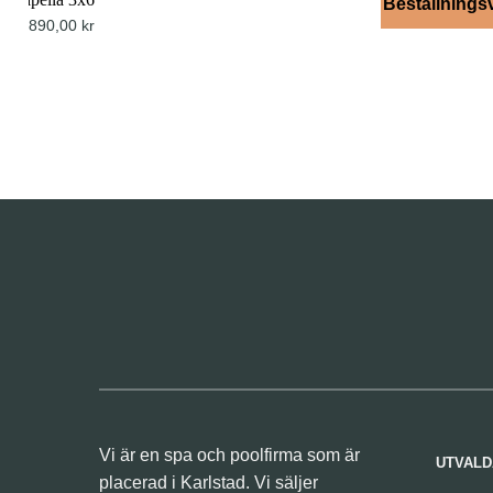
Beställnings
20890,00
kr
Vi är en spa och poolfirma som är
UTVALD
placerad i Karlstad. Vi säljer