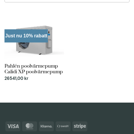
results
available
Just nu 10% rabatt
Pahlén poolvärmepump
Calidi XP poolvärmepump
26541,00
kr
Visa
MasterCard
Klarna
Swish
Stripe
(SE)