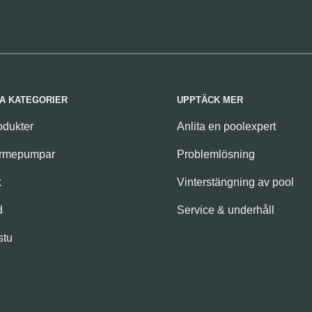
A KATEGORIER
UPPTÄCK MER
odukter
Anlita en poolexpert
ärmepumpar
Problemlösning
k
Vinterstängning av pool
d
Service & underhåll
stu