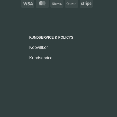
Visa
MasterCard
Klarna
Swish
Stripe
(SE)
KUNDSERVICE & POLICYS
Köpvillkor
Kundservice