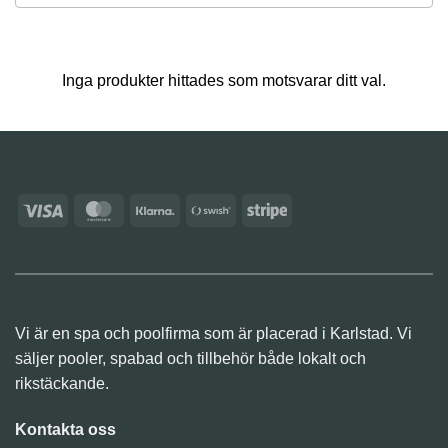
results
available
Inga produkter hittades som motsvarar ditt val.
Visa
MasterCard
Klarna
Swish
Stripe
(SE)
Vi är en spa och poolfirma som är placerad i Karlstad. Vi
säljer pooler, spabad och tillbehör både lokalt och
rikstäckande.
Kontakta oss