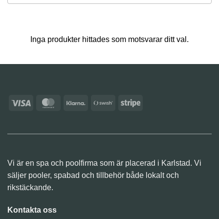
results
available
Inga produkter hittades som motsvarar ditt val.
Visa
MasterCard
Klarna
Swish
Stripe
(SE)
Vi är en spa och poolfirma som är placerad i Karlstad. Vi
säljer pooler, spabad och tillbehör både lokalt och
rikstäckande.
Kontakta oss